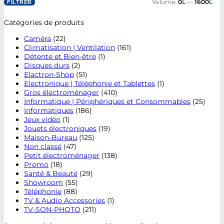
Volume:
0
L
—
1600
L
FILTRER
Catégories de produits
Caméra
(22)
Climatisation | Ventilation
(161)
Détente et Bien-être
(1)
Disques durs
(2)
Elactron-Shop
(51)
Electronique | Téléphonie et Tablettes
(1)
Gros électroménager
(410)
Informatique | Périphériques et Consommables
(25)
Informatiques
(186)
Jeux vidéo
(1)
Jouets électroniques
(19)
Maison-Bureau
(125)
Non classé
(47)
Petit électroménager
(138)
Promo
(18)
Santé & Beauté
(29)
Showroom
(55)
Téléphonie
(88)
TV & Audio Accessories
(1)
TV-SON-PHOTO
(211)