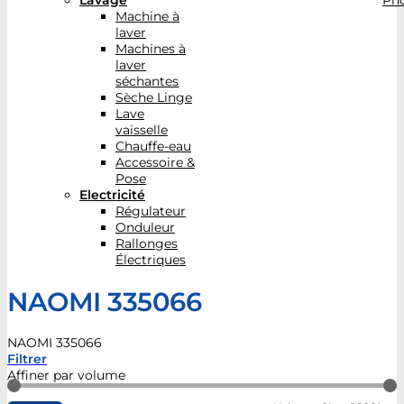
Lavage
Pho
Machine à
laver
Machines à
laver
séchantes
Sèche Linge
Lave
vaisselle
Chauffe-eau
Accessoire &
Pose
Electricité
Régulateur
Onduleur
Rallonges
Électriques
NAOMI 335066
NAOMI 335066
Filtrer
Affiner par volume