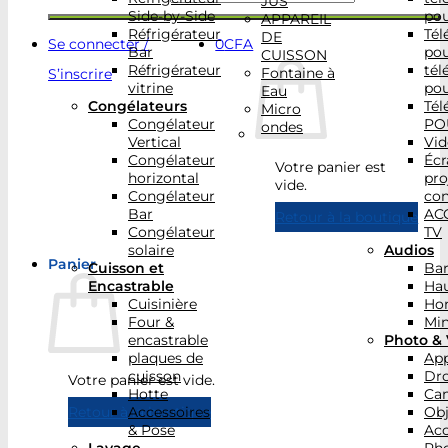
JUS
Side-by-Side
po
APPAREIL
Réfrigérateur
Tél
DE
Se connecter /
0
CFA
Bar
po
CUISSON
Réfrigérateur
tél
Fontaine à
S’inscrire
vitrine
po
Eau
Congélateurs
Tél
Micro
Congélateur
PO
ondes
Vertical
Vid
Congélateur
Écr
Votre panier est
horizontal
pro
vide.
Congélateur
con
Bar
AC
Retour à la boutique
Congélateur
TV
solaire
Audios
Panier
Cuisson et
Bar
Encastrable
Hau
Cuisinière
Ho
Four &
Min
encastrable
Photo & 
plaques de
App
cuisson
Dr
Votre panier est vide.
Hotte
Ca
Accessoires
Obj
Retour à la boutique
& Pose
Acc