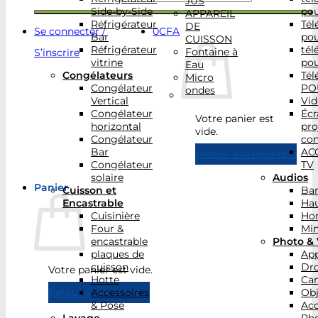
JUS
Side-by-Side
po
APPAREIL
Réfrigérateur
Tél
DE
Se connecter /
0
CFA
Bar
po
CUISSON
Réfrigérateur
tél
Fontaine à
S’inscrire
vitrine
po
Eau
Congélateurs
Tél
Micro
Congélateur
PO
ondes
Vertical
Vid
Congélateur
Écr
Votre panier est
horizontal
pro
vide.
Congélateur
con
Bar
AC
Retour à la boutique
Congélateur
TV
solaire
Audios
Panier
Cuisson et
Bar
Encastrable
Hau
Cuisinière
Ho
Four &
Min
encastrable
Photo & 
plaques de
App
cuisson
Dr
Votre panier est vide.
Hotte
Ca
Accessoires
Obj
Retour à la boutique
& Pose
Acc