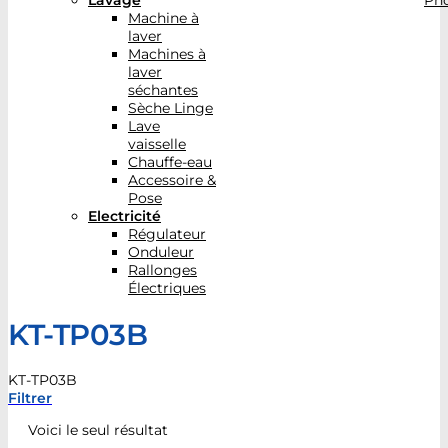
Lavage
Pho
Machine à
laver
Machines à
laver
séchantes
Sèche Linge
Lave
vaisselle
Chauffe-eau
Accessoire &
Pose
Electricité
Régulateur
Onduleur
Rallonges
Électriques
KT-TP03B
KT-TP03B
Filtrer
Voici le seul résultat