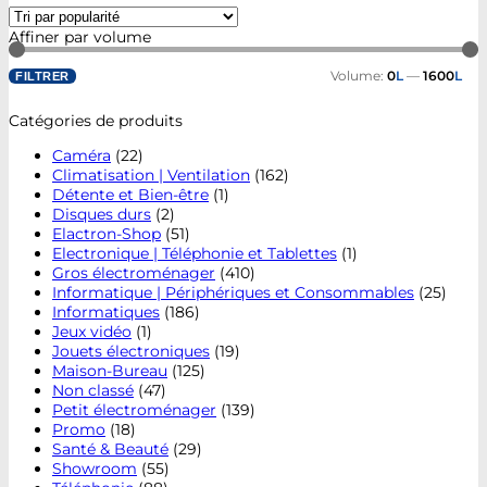
Affiner par volume
Volume:
0
L
—
1600
L
FILTRER
Catégories de produits
Caméra
(22)
Climatisation | Ventilation
(162)
Détente et Bien-être
(1)
Disques durs
(2)
Elactron-Shop
(51)
Electronique | Téléphonie et Tablettes
(1)
Gros électroménager
(410)
Informatique | Périphériques et Consommables
(25)
Informatiques
(186)
Jeux vidéo
(1)
Jouets électroniques
(19)
Maison-Bureau
(125)
Non classé
(47)
Petit électroménager
(139)
Promo
(18)
Santé & Beauté
(29)
Showroom
(55)