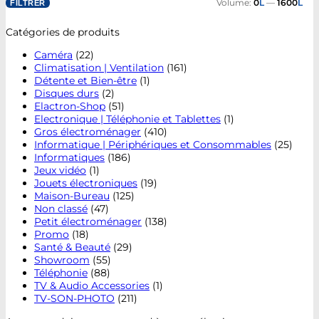
Volume:
0
L
—
1600
L
FILTRER
Catégories de produits
Caméra
(22)
Climatisation | Ventilation
(161)
Détente et Bien-être
(1)
Disques durs
(2)
Elactron-Shop
(51)
Electronique | Téléphonie et Tablettes
(1)
Gros électroménager
(410)
Informatique | Périphériques et Consommables
(25)
Informatiques
(186)
Jeux vidéo
(1)
Jouets électroniques
(19)
Maison-Bureau
(125)
Non classé
(47)
Petit électroménager
(138)
Promo
(18)
Santé & Beauté
(29)
Showroom
(55)
Téléphonie
(88)
TV & Audio Accessories
(1)
TV-SON-PHOTO
(211)