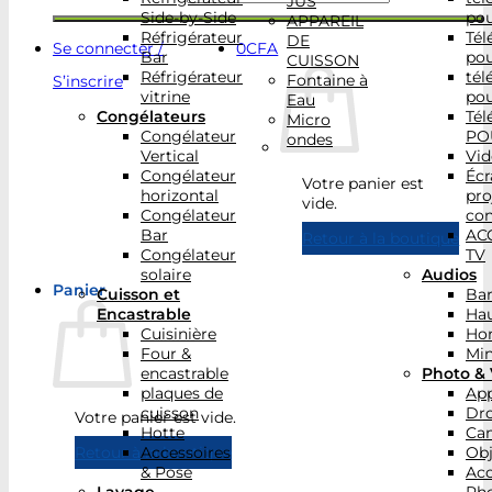
JUS
Side-by-Side
po
APPAREIL
Réfrigérateur
Tél
DE
Se connecter /
0
CFA
Bar
po
CUISSON
Réfrigérateur
tél
Fontaine à
S’inscrire
vitrine
po
Eau
Congélateurs
Tél
Micro
Congélateur
PO
ondes
Vertical
Vid
Congélateur
Écr
Votre panier est
horizontal
pro
vide.
Congélateur
con
Bar
AC
Retour à la boutique
Congélateur
TV
solaire
Audios
Panier
Cuisson et
Bar
Encastrable
Hau
Cuisinière
Ho
Four &
Min
encastrable
Photo & 
plaques de
App
cuisson
Dr
Votre panier est vide.
Hotte
Ca
Accessoires
Obj
Retour à la boutique
& Pose
Acc