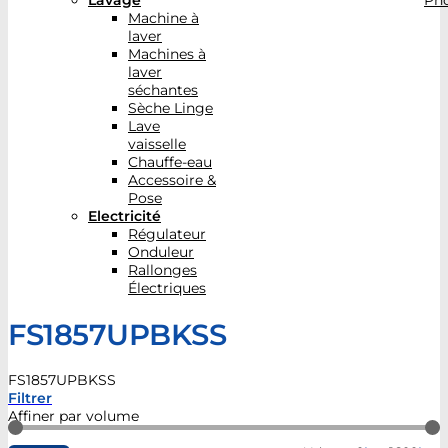
Lavage
Pho
Machine à
laver
Machines à
laver
séchantes
Sèche Linge
Lave
vaisselle
Chauffe-eau
Accessoire &
Pose
Electricité
Régulateur
Onduleur
Rallonges
Électriques
FS1857UPBKSS
FS1857UPBKSS
Filtrer
Affiner par volume