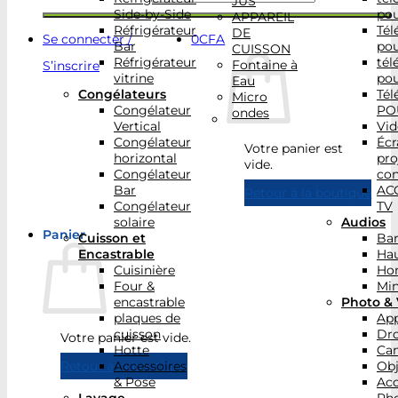
JUS
Side-by-Side
po
APPAREIL
Réfrigérateur
Tél
DE
Se connecter /
0
CFA
Bar
po
CUISSON
Réfrigérateur
tél
Fontaine à
S’inscrire
vitrine
po
Eau
Congélateurs
Tél
Micro
Congélateur
PO
ondes
Vertical
Vid
Congélateur
Écr
Votre panier est
horizontal
pro
vide.
Congélateur
con
Bar
AC
Retour à la boutique
Congélateur
TV
solaire
Audios
Panier
Cuisson et
Bar
Encastrable
Hau
Cuisinière
Ho
Four &
Min
encastrable
Photo & 
plaques de
App
cuisson
Dr
Votre panier est vide.
Hotte
Ca
Accessoires
Obj
Retour à la boutique
& Pose
Acc