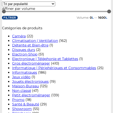
Affiner par volume
Volume:
0
L
—
1600
L
FILTRER
Catégories de produits
Caméra
(22)
Climatisation | Ventilation
(162)
Détente et Bien-être
(1)
Disques durs
(2)
Elactron-Shop
(51)
Electronique | Téléphonie et Tablettes
(1)
Gros électroménager
(410)
Informatique | Périphériques et Consommables
(25)
Informatiques
(186)
Jeux vidéo
(1)
Jouets électroniques
(19)
Maison-Bureau
(125)
Non classé
(47)
Petit électroménager
(139)
Promo
(18)
Santé & Beauté
(29)
Showroom
(55)