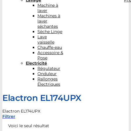
Lavage
Pho
Machine à
laver
Machines à
laver
séchantes
Sèche Linge
Lave
vaisselle
Chauffe-eau
Accessoire &
Pose
Electricité
Régulateur
Onduleur
Rallonges
Électriques
Elactron EL174UPX
Elactron EL174UPX
Filtrer
Voici le seul résultat