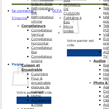
JUS
Side-by-Side
po
APPAREIL
Réfrigérateur
Tél
DE
Se connecter /
0
CFA
Bar
po
CUISSON
Réfrigérateur
tél
Fontaine à
S’inscrire
vitrine
po
Eau
Congélateurs
Tél
Micro
Congélateur
PO
ondes
Vertical
Vid
Congélateur
Écr
Votre panier est
horizontal
pro
vide.
Congélateur
con
Bar
AC
Retour à la boutique
Congélateur
TV
solaire
Audios
Panier
Cuisson et
Bar
Encastrable
Hau
Cuisinière
Ho
Four &
Min
encastrable
Photo & 
plaques de
App
cuisson
Dr
Votre panier est vide.
Hotte
Ca
Accessoires
Obj
Retour à la boutique
& Pose
Acc