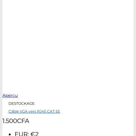
Aperçu
DESTOCKAGE
Câble VGA vers RJ45 CAT 5E
1.500
CFA
EUR
:
€2