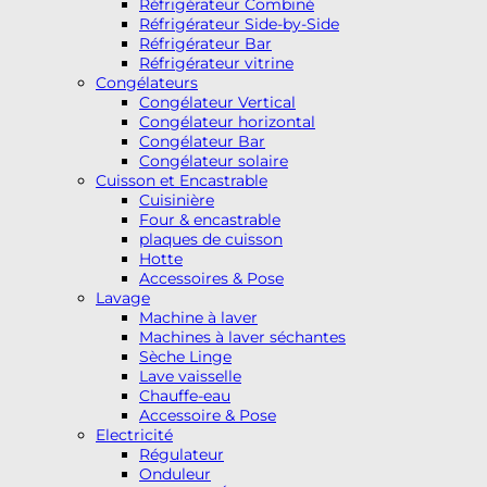
Réfrigérateur Combiné
Réfrigérateur Side-by-Side
Réfrigérateur Bar
Réfrigérateur vitrine
Congélateurs
Congélateur Vertical
Congélateur horizontal
Congélateur Bar
Congélateur solaire
Cuisson et Encastrable
Cuisinière
Four & encastrable
plaques de cuisson
Hotte
Accessoires & Pose
Lavage
Machine à laver
Machines à laver séchantes
Sèche Linge
Lave vaisselle
Chauffe-eau
Accessoire & Pose
Electricité
Régulateur
Onduleur