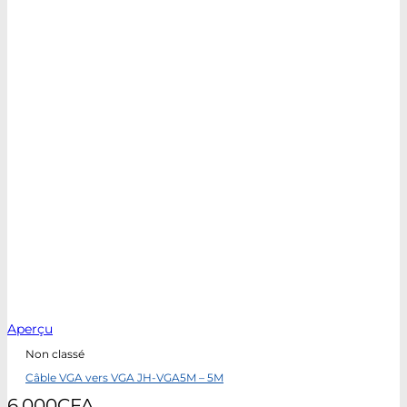
Aperçu
Non classé
Câble VGA vers VGA JH-VGA5M – 5M
6.000
CFA