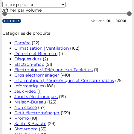
Affiner par volume
Volume:
0
L
—
1600
L
FILTRER
Catégories de produits
Caméra
(22)
Climatisation | Ventilation
(162)
Détente et Bien-être
(1)
Disques durs
(2)
Elactron-Shop
(51)
Electronique | Téléphonie et Tablettes
(1)
Gros électroménager
(410)
Informatique | Périphériques et Consommables
(25)
Informatiques
(186)
Jeux vidéo
(1)
Jouets électroniques
(19)
Maison-Bureau
(125)
Non classé
(47)
Petit électroménager
(139)
Promo
(18)
Santé & Beauté
(29)
Showroom
(55)