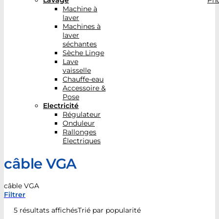
Lavage
Pho
Machine à
laver
Machines à
laver
séchantes
Sèche Linge
Lave
vaisselle
Chauffe-eau
Accessoire &
Pose
Electricité
Régulateur
Onduleur
Rallonges
Électriques
câble VGA
câble VGA
Filtrer
5 résultats affichés
Trié par popularité