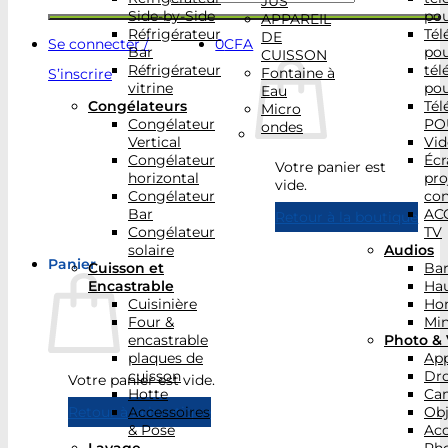
JUS
Side-by-Side
po
APPAREIL
Réfrigérateur
Tél
DE
Se connecter /
0
CFA
Bar
po
CUISSON
Réfrigérateur
tél
Fontaine à
S’inscrire
vitrine
po
Eau
Congélateurs
Tél
Micro
Congélateur
PO
ondes
Vertical
Vid
Congélateur
Écr
Votre panier est
horizontal
pro
vide.
Congélateur
con
Bar
AC
Retour à la boutique
Congélateur
TV
solaire
Audios
Panier
Cuisson et
Bar
Encastrable
Hau
Cuisinière
Ho
Four &
Min
encastrable
Photo & 
plaques de
App
cuisson
Dr
Votre panier est vide.
Hotte
Ca
Accessoires
Obj
Retour à la boutique
& Pose
Acc