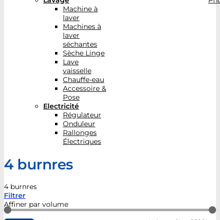
Lavage
Pho
Machine à
laver
Machines à
laver
séchantes
Sèche Linge
Lave
vaisselle
Chauffe-eau
Accessoire &
Pose
Electricité
Régulateur
Onduleur
Rallonges
Électriques
4 burnres
4 burnres
Filtrer
Affiner par volume