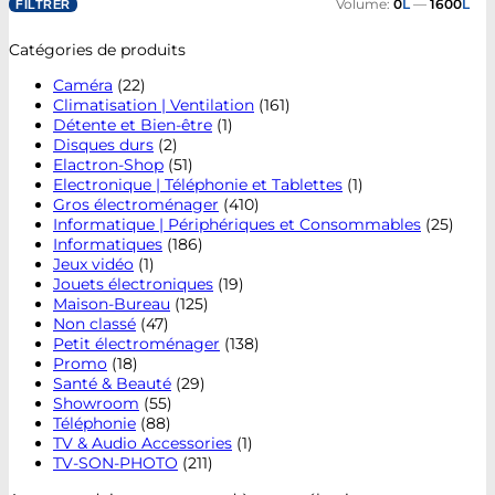
Volume:
0
L
—
1600
L
FILTRER
Catégories de produits
Caméra
(22)
Climatisation | Ventilation
(161)
Détente et Bien-être
(1)
Disques durs
(2)
Elactron-Shop
(51)
Electronique | Téléphonie et Tablettes
(1)
Gros électroménager
(410)
Informatique | Périphériques et Consommables
(25)
Informatiques
(186)
Jeux vidéo
(1)
Jouets électroniques
(19)
Maison-Bureau
(125)
Non classé
(47)
Petit électroménager
(138)
Promo
(18)
Santé & Beauté
(29)
Showroom
(55)
Téléphonie
(88)
TV & Audio Accessories
(1)
TV-SON-PHOTO
(211)