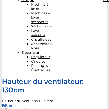
Lavage
Pho
Machine à
laver
Machines à
laver
séchantes
Sèche Linge
Lave
vaisselle
Chauffe-eau
Accessoire &
Pose
Electricité
Régulateur
Onduleur
Rallonges
Électriques
Hauteur du ventilateur:
130cm
Hauteur du ventilateur: 130cm
Filtrer