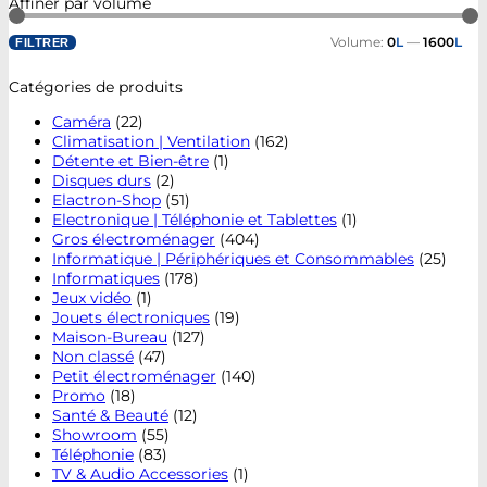
Affiner par volume
Volume:
0
L
—
1600
L
FILTRER
Catégories de produits
Caméra
(22)
Climatisation | Ventilation
(162)
Détente et Bien-être
(1)
Disques durs
(2)
Elactron-Shop
(51)
Electronique | Téléphonie et Tablettes
(1)
Gros électroménager
(404)
Informatique | Périphériques et Consommables
(25)
Informatiques
(178)
Jeux vidéo
(1)
Jouets électroniques
(19)
Maison-Bureau
(127)
Non classé
(47)
Petit électroménager
(140)
Promo
(18)
Santé & Beauté
(12)
Showroom
(55)
Téléphonie
(83)
TV & Audio Accessories
(1)