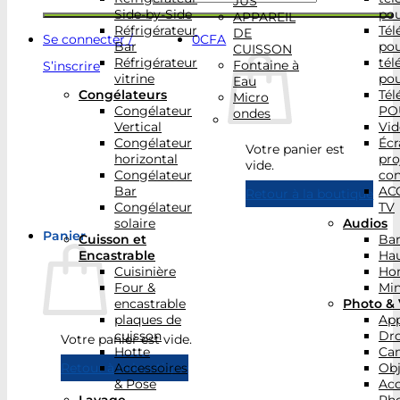
JUS
Side-by-Side
po
APPAREIL
Réfrigérateur
Tél
DE
Se connecter /
0
CFA
Bar
po
CUISSON
Réfrigérateur
tél
Fontaine à
S’inscrire
vitrine
po
Eau
Congélateurs
Tél
Micro
Congélateur
PO
ondes
Vertical
Vid
Congélateur
Écr
Votre panier est
horizontal
pro
vide.
Congélateur
con
Bar
AC
Retour à la boutique
Congélateur
TV
solaire
Audios
Panier
Cuisson et
Bar
Encastrable
Hau
Cuisinière
Ho
Four &
Min
encastrable
Photo & 
plaques de
App
cuisson
Dr
Votre panier est vide.
Hotte
Ca
Accessoires
Obj
Retour à la boutique
& Pose
Acc