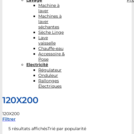
Lavage
Pho
Machine à
laver
Machines à
laver
séchantes
Sèche Linge
Lave
vaisselle
Chauffe-eau
Accessoire &
Pose
Electricité
Régulateur
Onduleur
Rallonges
Électriques
120X200
120X200
Filtrer
5 résultats affichés
Trié par popularité