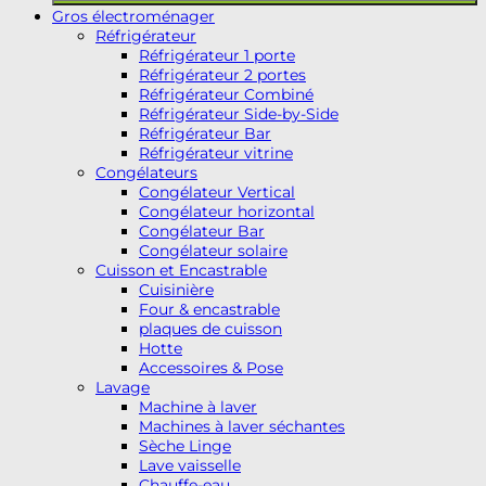
Gros électroménager
Réfrigérateur
Réfrigérateur 1 porte
Réfrigérateur 2 portes
Réfrigérateur Combiné
Réfrigérateur Side-by-Side
Réfrigérateur Bar
Réfrigérateur vitrine
Congélateurs
Congélateur Vertical
Congélateur horizontal
Congélateur Bar
Congélateur solaire
Cuisson et Encastrable
Cuisinière
Four & encastrable
plaques de cuisson
Hotte
Accessoires & Pose
Lavage
Machine à laver
Machines à laver séchantes
Sèche Linge
Lave vaisselle
Chauffe-eau