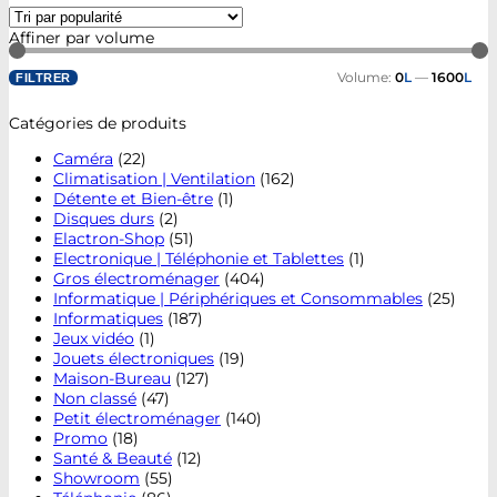
Affiner par volume
Volume:
0
L
—
1600
L
FILTRER
Catégories de produits
Caméra
(22)
Climatisation | Ventilation
(162)
Détente et Bien-être
(1)
Disques durs
(2)
Elactron-Shop
(51)
Electronique | Téléphonie et Tablettes
(1)
Gros électroménager
(404)
Informatique | Périphériques et Consommables
(25)
Informatiques
(187)
Jeux vidéo
(1)
Jouets électroniques
(19)
Maison-Bureau
(127)
Non classé
(47)
Petit électroménager
(140)
Promo
(18)
Santé & Beauté
(12)
Showroom
(55)