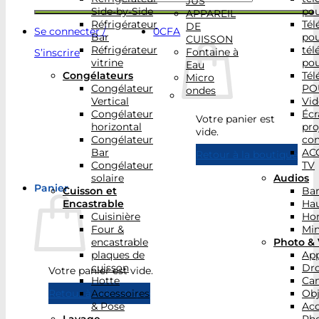
JUS
Side-by-Side
po
APPAREIL
Réfrigérateur
Tél
DE
Se connecter /
0
CFA
Bar
po
CUISSON
Réfrigérateur
tél
Fontaine à
S’inscrire
vitrine
po
Eau
Congélateurs
Tél
Micro
Congélateur
PO
ondes
Vertical
Vid
Congélateur
Écr
Votre panier est
horizontal
pro
vide.
Congélateur
con
Bar
AC
Retour à la boutique
Congélateur
TV
solaire
Audios
Panier
Cuisson et
Bar
Encastrable
Hau
Cuisinière
Ho
Four &
Min
encastrable
Photo & 
plaques de
App
cuisson
Dr
Votre panier est vide.
Hotte
Ca
Accessoires
Obj
Retour à la boutique
& Pose
Acc