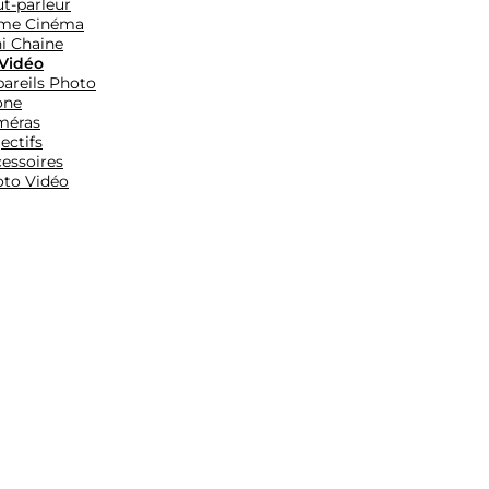
t-parleur
me Cinéma
i Chaine
Vidéo
areils Photo
one
méras
ectifs
essoires
to Vidéo