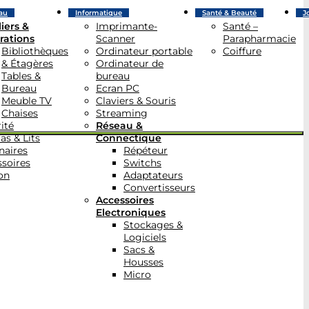
au
Informatique
Santé & Beauté
J
iers &
Imprimante-
Santé –
rations
Scanner
Parapharmacie
Bibliothèques
Ordinateur portable
Coiffure
& Étagères
Ordinateur de
Tables &
bureau
Bureau
Ecran PC
Meuble TV
Claviers & Souris
Chaises
Streaming
ité
Réseau &
as & Lits
Connectique
naires
Répéteur
soires
Switchs
on
Adaptateurs
Convertisseurs
Accessoires
Electroniques
Stockages &
Logiciels
Sacs &
Housses
Micro