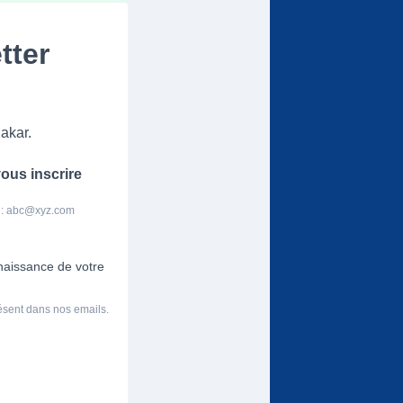
tter
akar.
ous inscrire
 :
abc@xyz.com
nnaissance de votre
résent dans nos emails.