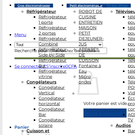
Gros électroménager
Petit électroménager
TV-Son-Photo
Réfrigérateur
ROBOT DE
Télévise
Réfrigérateur
CUISINE
tél
1 porte
ENTRETIEN
po
Réfrigérateur
MAISON
tél
2 portes
PETIT
po
Menu
Réfrigérateur
DEJEUNER-
Tél
Combiné
JUS
po
Réfrigérateur
APPAREIL
tél
Recherche pour :
Side-by-Side
DE
po
Réfrigérateur
CUISSON
Tél
Bar
Fontaine à
po
Se connecter / S’inscrire
0
CFA
Réfrigérateur
Eau
tél
vitrine
Micro
po
Congélateurs
ondes
Tél
Congélateur
PO
Vertical
Vid
Congélateur
Écr
Votre panier est vide.
horizontal
pro
Congélateur
con
Retour à la boutique
Bar
AC
Congélateur
TV
solaire
Audios
Panier
Cuisson et
Bar