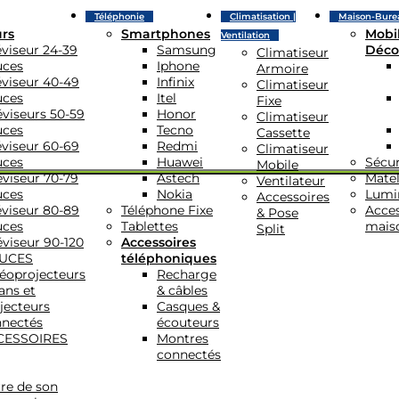
Téléphonie
Climatisation |
Maison-Bure
urs
Smartphones
Mobil
Ventilation
éviseur 24-39
Samsung
Déco
Climatiseur
uces
Iphone
Armoire
éviseur 40-49
Infinix
Climatiseur
uces
Itel
Fixe
éviseurs 50-59
Honor
Climatiseur
uces
Tecno
Cassette
éviseur 60-69
Redmi
Climatiseur
uces
Huawei
Sécur
Mobile
éviseur 70-79
Astech
Matel
Ventilateur
uces
Nokia
Lumi
Accessoires
éviseur 80-89
Téléphone Fixe
Acces
& Pose
uces
Tablettes
mais
Split
éviseur 90-120
Accessoires
UCES
téléphoniques
éoprojecteurs
Recharge
ans et
& câbles
jecteurs
Casques &
nectés
écouteurs
CESSOIRES
Montres
connectés
re de son