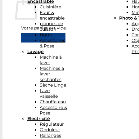
Encastrable
Hau
Cuisinière
Ho
Four &
Min
encastrable
Photo & 
plaques de
App
Votre panier est vide.
cuisson
Dr
Hotte
Ca
Retour à la boutique
Accessoires
Obj
& Pose
Acc
Lavage
Pho
Machine à
laver
Machines à
laver
séchantes
Sèche Linge
Lave
vaisselle
Chauffe-eau
Accessoire &
Pose
Electricité
Régulateur
Onduleur
Rallonges