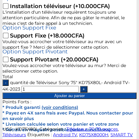
Installation téléviseur
(+10.000CFA)
L'installation d'un téléviseur requièrent toujours une
attention particulière. Afin de ne pas gâter le matériel, le
mieux c'est de faire appel à un technicien.
Option Support Fixe
Support Fixe
(+18.000CFA)
Voulez-vous accrocher votre téléviseur au mur avec un
support fixe ? Merci de sélectionner cette option.
Option Support Pivotant
Support Pivotant
(+20.000CFA)
Voulez-vous accrocher votre téléviseur au mur? Merci de
sélectionner cette option.
Total
quantité de Téléviseur Sony 75" KD75X80L- Android TV-
4K-2023
Ajouter au panier
Points Forts :
* Produit garanti
(voir conditions)
* Payez en 4X sans frais avec Paypal. Nous contacter pour
en savoir plus
* Livraison calculée selon votre panier et votre zone
UGS :
KD75X80L
Catégories :
Téléviseur 70-79 pouces
,
* Retrait en magasin possible (selon conditions)
Téléviseurs
Étiquettes :
Android TV
,
KD75X8000H
,
SMART TV