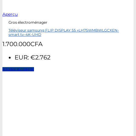
Aperçu
Gros électroménager
Téléviseur samsung FLIP DISPLAY 55 »LH75WMBWLGCXEN-
smart tv-4K-UHD
1.700.000
CFA
EUR
:
€2.762
Ajouter au panier