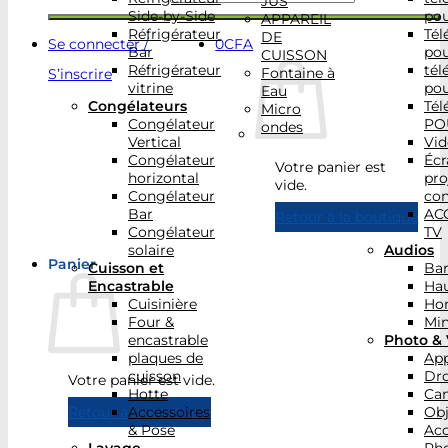
JUS
Side-by-Side
po
APPAREIL
Réfrigérateur
Tél
DE
Se connecter /
0
CFA
Bar
po
CUISSON
Réfrigérateur
tél
Fontaine à
S’inscrire
vitrine
po
Eau
Congélateurs
Tél
Micro
Congélateur
PO
ondes
Vertical
Vid
Congélateur
Écr
Votre panier est
horizontal
pro
vide.
Congélateur
con
Bar
AC
Retour à la boutique
Congélateur
TV
solaire
Audios
Panier
Cuisson et
Bar
Encastrable
Hau
Cuisinière
Ho
Four &
Min
encastrable
Photo & 
plaques de
App
cuisson
Dr
Votre panier est vide.
Hotte
Ca
Accessoires
Obj
Retour à la boutique
& Pose
Acc