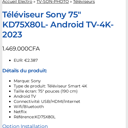
Accueil Electro
»
TV-SON-PHOTO
»
Téléviseurs
Téléviseur Sony 75″
KD75X80L- Android TV-4K-
2023
1.469.000
CFA
EUR
:
€2.387
Détails du produit:
Marque: Sony
Type de produit: Téléviseur Smart 4K
Taille écran: 75″ pouces (190 cm)
Android TV
Connectivité: USB/HDMI/Internet
Wifi/Bluetooth
Netflix
Référence:KD75X80L
Option Installation