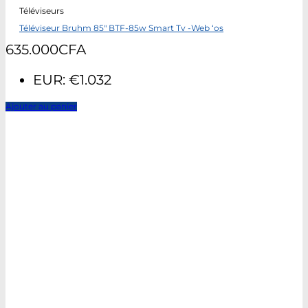
Téléviseurs
Téléviseur Bruhm 85″ BTF-85w Smart Tv -Web ‘os
635.000
CFA
EUR
:
€1.032
Ajouter au panier