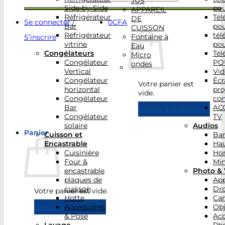
JUS
Side-by-Side
po
APPAREIL
Réfrigérateur
Tél
DE
Se connecter /
0
CFA
Bar
po
CUISSON
Réfrigérateur
tél
Fontaine à
S’inscrire
vitrine
po
Eau
Congélateurs
Tél
Micro
Congélateur
PO
ondes
Vertical
Vid
Congélateur
Écr
Votre panier est
horizontal
pro
vide.
Congélateur
con
Bar
AC
Retour à la boutique
Congélateur
TV
solaire
Audios
Panier
Cuisson et
Bar
Encastrable
Hau
Cuisinière
Ho
Four &
Min
encastrable
Photo & 
plaques de
App
cuisson
Dr
Votre panier est vide.
Hotte
Ca
Accessoires
Obj
Retour à la boutique
& Pose
Acc