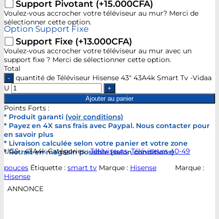
Support Pivotant
(+15.000CFA)
Voulez-vous accrocher votre téléviseur au mur? Merci de
sélectionner cette option.
Option Support Fixe
Support Fixe
(+13.000CFA)
Voulez-vous accrocher votre téléviseur au mur avec un
support fixe ? Merci de sélectionner cette option.
Total
quantité de Téléviseur Hisense 43" 43A4k Smart Tv -Vidaa
U
Ajouter au panier
Points Forts :
* Produit garanti
(voir conditions)
* Payez en 4X sans frais avec Paypal. Nous contacter pour
en savoir plus
* Livraison calculée selon votre panier et votre zone
UGS :
43A4k
Catégories :
Téléviseurs
,
Téléviseurs 40-49
* Retrait en magasin possible (selon conditions)
pouces
Étiquette :
smart tv
Marque :
Hisense
Marque :
Hisense
ANNONCE