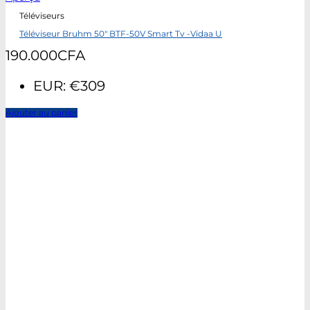
Téléviseurs
Téléviseur Bruhm 50″ BTF-50V Smart Tv -Vidaa U
190.000
CFA
EUR
:
€309
Ajouter au panier