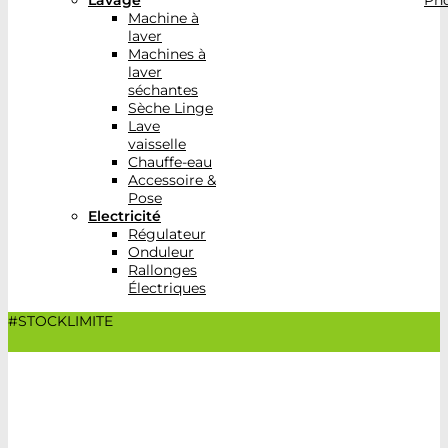
Lavage
Pho
Machine à
laver
Machines à
laver
séchantes
Sèche Linge
Lave
vaisselle
Chauffe-eau
Accessoire &
Pose
Electricité
Régulateur
Onduleur
Rallonges
Électriques
#STOCKLIMITE