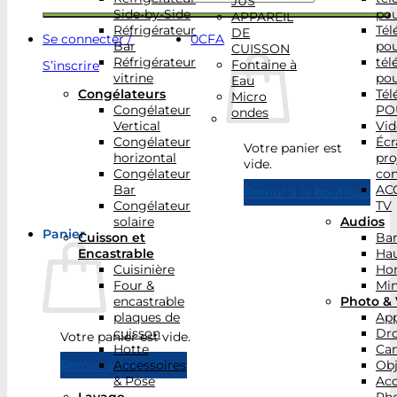
JUS
Side-by-Side
po
APPAREIL
Réfrigérateur
Tél
DE
Se connecter /
0
CFA
Bar
po
CUISSON
Réfrigérateur
tél
Fontaine à
S’inscrire
vitrine
po
Eau
Congélateurs
Tél
Micro
Congélateur
PO
ondes
Vertical
Vid
Congélateur
Écr
Votre panier est
horizontal
pro
vide.
Congélateur
con
Bar
AC
Retour à la boutique
Congélateur
TV
solaire
Audios
Panier
Cuisson et
Bar
Encastrable
Hau
Cuisinière
Ho
Four &
Min
encastrable
Photo & 
plaques de
App
cuisson
Dr
Votre panier est vide.
Hotte
Ca
Accessoires
Obj
Retour à la boutique
& Pose
Acc