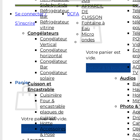
JUS
Side-by-Side
po
APPAREIL
Réfrigérateur
Tél
DE
Se connecter /
0
CFA
Bar
po
CUISSON
Réfrigérateur
tél
Fontaine à
S’inscrire
vitrine
po
Eau
Congélateurs
Tél
Micro
Congélateur
PO
ondes
Vertical
Vid
Congélateur
Écr
Votre panier est
horizontal
pro
vide.
Congélateur
con
Bar
AC
Retour à la boutique
Congélateur
TV
solaire
Audios
Panier
Cuisson et
Bar
Encastrable
Hau
Cuisinière
Ho
Four &
Min
encastrable
Photo & 
plaques de
App
cuisson
Dr
Votre panier est vide.
Hotte
Ca
Accessoires
Obj
Retour à la boutique
& Pose
Acc