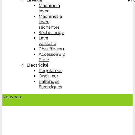
Lavage
Pho
Machine à
laver
Machines à
laver
séchantes
Sèche Linge
Lave
vaisselle
Chauffe-eau
Accessoire &
Pose
Electricité
Régulateur
Onduleur
Rallonges
Électriques
Nouveau