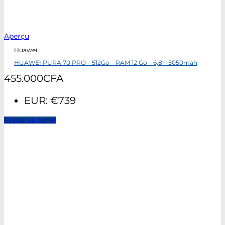
Aperçu
Huawei
HUAWEI PURA 70 PRO – 512Go – RAM 12 Go – 6,8″ -5050mah
455.000
CFA
EUR
:
€739
Ajouter au panier