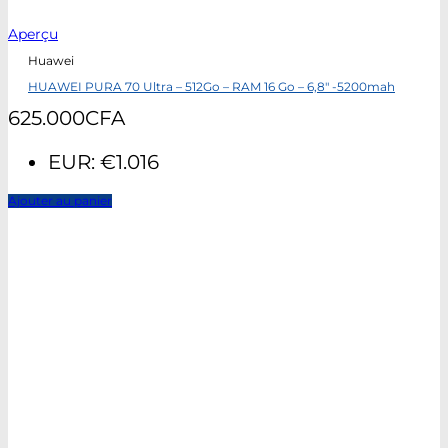
Aperçu
Huawei
HUAWEI PURA 70 Ultra – 512Go – RAM 16 Go – 6,8″ -5200mah
625.000
CFA
EUR
:
€1.016
Ajouter au panier