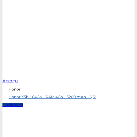
Aperçu
Honor
Honor X5b – 64Go – RAM 4Go – 5200 mAh – 6,5″
Lire la suite