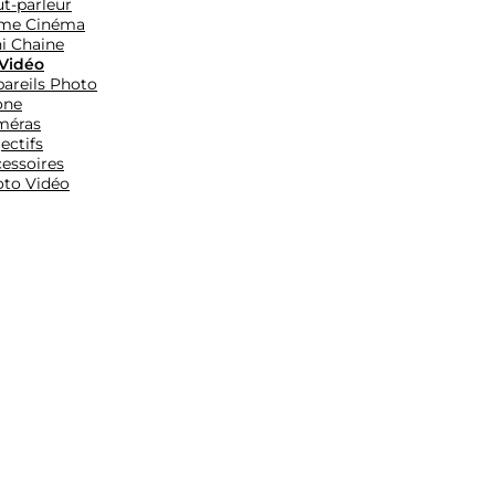
t-parleur
me Cinéma
i Chaine
Vidéo
areils Photo
one
méras
ectifs
essoires
to Vidéo