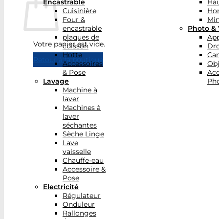
Encastrable
Hau
Cuisinière
Ho
Four &
Min
encastrable
Photo & 
plaques de
App
Votre panier est vide.
cuisson
Dr
Hotte
Ca
Retour à la boutique
Accessoires
Obj
& Pose
Acc
Lavage
Pho
Machine à
laver
Machines à
laver
séchantes
Sèche Linge
Lave
vaisselle
Chauffe-eau
Accessoire &
Pose
Electricité
Régulateur
Onduleur
Rallonges