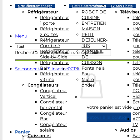
Gros électroménager
Petit électroménager
TV-Son-Photo
Réfrigérateur
ROBOT DE
Télévise
Réfrigérateur
CUISINE
tél
1 porte
ENTRETIEN
po
Réfrigérateur
MAISON
tél
2 portes
PETIT
po
Menu
Réfrigérateur
DEJEUNER-
Tél
Combiné
JUS
po
Réfrigérateur
APPAREIL
tél
Recherche pour :
Side-by-Side
DE
po
Réfrigérateur
CUISSON
Tél
Bar
Fontaine à
po
Se connecter / S’inscrire
0
CFA
Réfrigérateur
Eau
tél
vitrine
Micro
po
Congélateurs
ondes
Tél
Congélateur
PO
Vertical
Vid
Congélateur
Écr
Votre panier est vide.
horizontal
pro
Congélateur
con
Retour à la boutique
Bar
AC
Congélateur
TV
solaire
Audios
Panier
Cuisson et
Bar