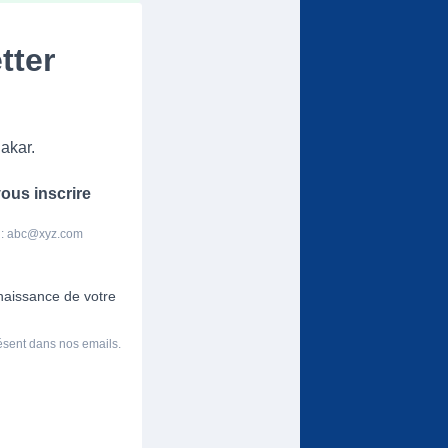
tter
akar.
ous inscrire
 :
abc@xyz.com
nnaissance de votre
résent dans nos emails.