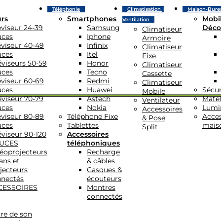
Téléphonie
Climatisation |
Maison-Bure
urs
Smartphones
Mobil
Ventilation
éviseur 24-39
Samsung
Déco
Climatiseur
uces
Iphone
Armoire
éviseur 40-49
Infinix
Climatiseur
uces
Itel
Fixe
éviseurs 50-59
Honor
Climatiseur
uces
Tecno
Cassette
éviseur 60-69
Redmi
Climatiseur
uces
Huawei
Sécur
Mobile
éviseur 70-79
Astech
Matel
Ventilateur
uces
Nokia
Lumi
Accessoires
éviseur 80-89
Téléphone Fixe
Acces
& Pose
uces
Tablettes
mais
Split
éviseur 90-120
Accessoires
UCES
téléphoniques
éoprojecteurs
Recharge
ans et
& câbles
jecteurs
Casques &
nectés
écouteurs
CESSOIRES
Montres
connectés
re de son