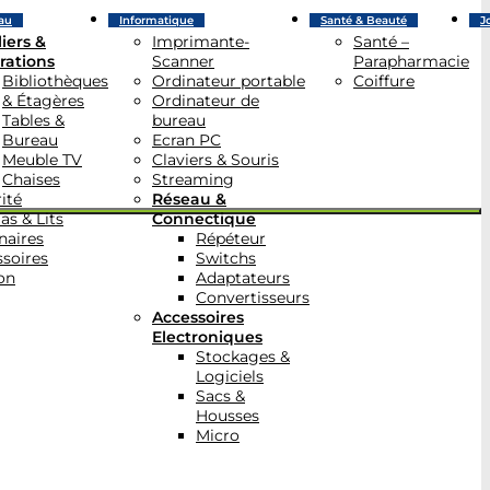
au
Informatique
Santé & Beauté
J
iers &
Imprimante-
Santé –
rations
Scanner
Parapharmacie
Bibliothèques
Ordinateur portable
Coiffure
& Étagères
Ordinateur de
Tables &
bureau
Bureau
Ecran PC
Meuble TV
Claviers & Souris
Chaises
Streaming
ité
Réseau &
as & Lits
Connectique
naires
Répéteur
soires
Switchs
on
Adaptateurs
Convertisseurs
Accessoires
Electroniques
Stockages &
Logiciels
Sacs &
Housses
Micro