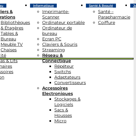
au
Informatique
Santé & Beauté
J
iers &
Imprimante-
Santé –
rations
Scanner
Parapharmacie
Bibliothèques
Ordinateur portable
Coiffure
& Étagères
Ordinateur de
Tables &
bureau
Bureau
Ecran PC
Meuble TV
Claviers & Souris
Chaises
Streaming
ité
Réseau &
as & Lits
Connectique
naires
Répéteur
soires
Switchs
on
Adaptateurs
Convertisseurs
Accessoires
Electroniques
Stockages &
Logiciels
Sacs &
Housses
Micro