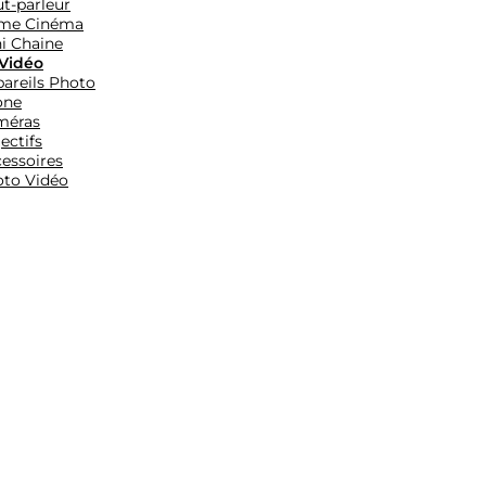
t-parleur
me Cinéma
i Chaine
Vidéo
areils Photo
one
méras
ectifs
essoires
to Vidéo