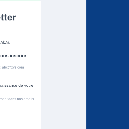
tter
akar.
ous inscrire
 :
abc@xyz.com
nnaissance de votre
résent dans nos emails.