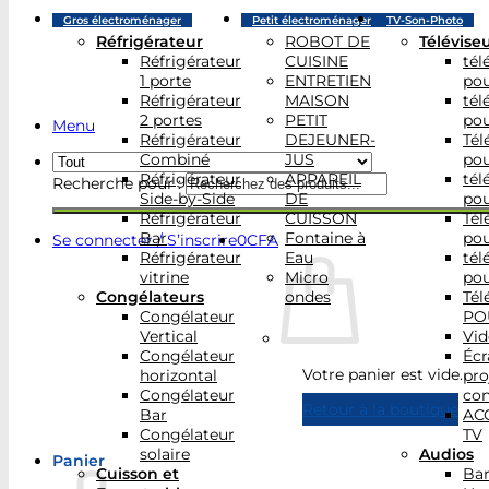
Gros électroménager
Petit électroménager
TV-Son-Photo
Réfrigérateur
ROBOT DE
Télévise
Réfrigérateur
CUISINE
tél
1 porte
ENTRETIEN
po
Réfrigérateur
MAISON
tél
2 portes
PETIT
po
Menu
Réfrigérateur
DEJEUNER-
Tél
Combiné
JUS
po
Réfrigérateur
APPAREIL
tél
Recherche pour :
Side-by-Side
DE
po
Réfrigérateur
CUISSON
Tél
Bar
Fontaine à
po
Se connecter / S’inscrire
0
CFA
Réfrigérateur
Eau
tél
vitrine
Micro
po
Congélateurs
ondes
Tél
Congélateur
PO
Vertical
Vid
Congélateur
Écr
Votre panier est vide.
horizontal
pro
Congélateur
con
Retour à la boutique
Bar
AC
Congélateur
TV
solaire
Audios
Panier
Cuisson et
Bar