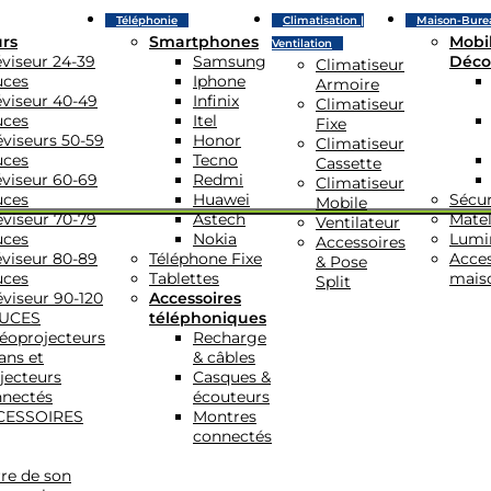
Téléphonie
Climatisation |
Maison-Bure
urs
Smartphones
Mobil
Ventilation
éviseur 24-39
Samsung
Déco
Climatiseur
uces
Iphone
Armoire
éviseur 40-49
Infinix
Climatiseur
uces
Itel
Fixe
éviseurs 50-59
Honor
Climatiseur
uces
Tecno
Cassette
éviseur 60-69
Redmi
Climatiseur
uces
Huawei
Sécur
Mobile
éviseur 70-79
Astech
Matel
Ventilateur
uces
Nokia
Lumi
Accessoires
éviseur 80-89
Téléphone Fixe
Acces
& Pose
uces
Tablettes
mais
Split
éviseur 90-120
Accessoires
UCES
téléphoniques
éoprojecteurs
Recharge
ans et
& câbles
jecteurs
Casques &
nectés
écouteurs
CESSOIRES
Montres
connectés
re de son