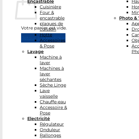
Encastrable
Hau
Cuisinière
Ho
Four &
Min
encastrable
Photo & 
plaques de
App
Votre panier est vide.
cuisson
Dr
Hotte
Ca
Retour à la boutique
Accessoires
Obj
& Pose
Acc
Lavage
Pho
Machine à
laver
Machines à
laver
séchantes
Sèche Linge
Lave
vaisselle
Chauffe-eau
Accessoire &
Pose
Electricité
Régulateur
Onduleur
Rallonges