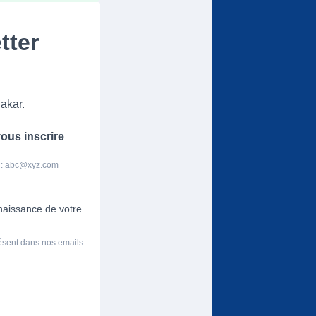
tter
akar.
ous inscrire
 :
abc@xyz.com
nnaissance de votre
résent dans nos emails.