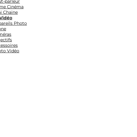
t-parleur
me Cinéma
i Chaine
Vidéo
areils Photo
one
méras
ectifs
essoires
to Vidéo