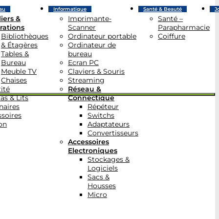
au
Informatique
Santé & Beauté
J
iers &
Imprimante-
Santé –
rations
Scanner
Parapharmacie
Bibliothèques
Ordinateur portable
Coiffure
& Étagères
Ordinateur de
Tables &
bureau
Bureau
Ecran PC
Meuble TV
Claviers & Souris
Chaises
Streaming
ité
Réseau &
as & Lits
Connectique
naires
Répéteur
soires
Switchs
on
Adaptateurs
Convertisseurs
Accessoires
Electroniques
Stockages &
Logiciels
Sacs &
Housses
Micro