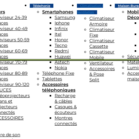
Téléphonie
Climatisation |
Maison-Bure
urs
Smartphones
Mobil
Ventilation
éviseur 24-39
Samsung
Déco
Climatiseur
uces
Iphone
Armoire
éviseur 40-49
Infinix
Climatiseur
uces
Itel
Fixe
éviseurs 50-59
Honor
Climatiseur
uces
Tecno
Cassette
éviseur 60-69
Redmi
Climatiseur
uces
Huawei
Sécur
Mobile
éviseur 70-79
Astech
Matel
Ventilateur
uces
Nokia
Lumi
Accessoires
éviseur 80-89
Téléphone Fixe
Acces
& Pose
uces
Tablettes
mais
Split
éviseur 90-120
Accessoires
UCES
téléphoniques
éoprojecteurs
Recharge
ans et
& câbles
jecteurs
Casques &
nectés
écouteurs
CESSOIRES
Montres
connectés
re de son