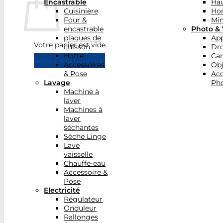
Encastrable
Hau
Cuisinière
Ho
Four &
Min
encastrable
Photo & 
plaques de
App
Votre panier est vide.
cuisson
Dr
Hotte
Ca
Retour à la boutique
Accessoires
Obj
& Pose
Acc
Lavage
Pho
Machine à
laver
Machines à
laver
séchantes
Sèche Linge
Lave
vaisselle
Chauffe-eau
Accessoire &
Pose
Electricité
Régulateur
Onduleur
Rallonges