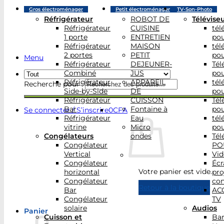
Gros électroménager
Petit électroménager
TV-Son-Photo
Réfrigérateur
ROBOT DE
Télévise
Réfrigérateur
CUISINE
tél
1 porte
ENTRETIEN
po
Réfrigérateur
MAISON
tél
2 portes
PETIT
po
Menu
Réfrigérateur
DEJEUNER-
Tél
Combiné
JUS
po
Réfrigérateur
APPAREIL
tél
Recherche pour :
Side-by-Side
DE
po
Réfrigérateur
CUISSON
Tél
Bar
Fontaine à
po
Se connecter / S’inscrire
0
CFA
Réfrigérateur
Eau
tél
vitrine
Micro
po
Congélateurs
ondes
Tél
Congélateur
PO
Vertical
Vid
Congélateur
Écr
Votre panier est vide.
horizontal
pro
Congélateur
con
Retour à la boutique
Bar
AC
Congélateur
TV
solaire
Audios
Panier
Cuisson et
Bar