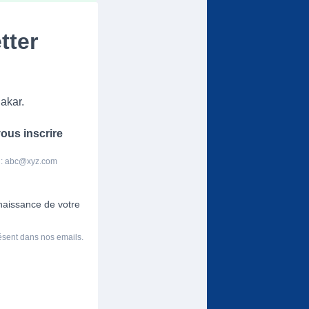
tter
akar.
ous inscrire
 :
abc@xyz.com
nnaissance de votre
résent dans nos emails.