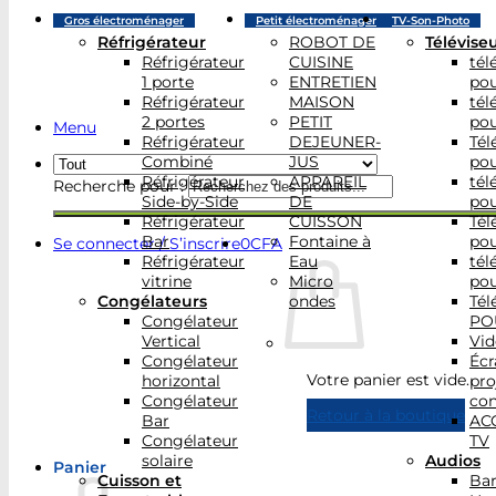
Gros électroménager
Petit électroménager
TV-Son-Photo
Réfrigérateur
ROBOT DE
Télévise
Réfrigérateur
CUISINE
tél
1 porte
ENTRETIEN
po
Réfrigérateur
MAISON
tél
2 portes
PETIT
po
Menu
Réfrigérateur
DEJEUNER-
Tél
Combiné
JUS
po
Réfrigérateur
APPAREIL
tél
Recherche pour :
Side-by-Side
DE
po
Réfrigérateur
CUISSON
Tél
Bar
Fontaine à
po
Se connecter / S’inscrire
0
CFA
Réfrigérateur
Eau
tél
vitrine
Micro
po
Congélateurs
ondes
Tél
Congélateur
PO
Vertical
Vid
Congélateur
Écr
Votre panier est vide.
horizontal
pro
Congélateur
con
Retour à la boutique
Bar
AC
Congélateur
TV
solaire
Audios
Panier
Cuisson et
Bar