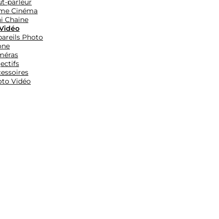
t-parleur
me Cinéma
i Chaine
Vidéo
areils Photo
one
méras
ectifs
essoires
to Vidéo