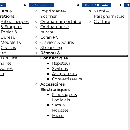
au
Informatique
Santé & Beauté
J
iers &
Imprimante-
Santé –
rations
Scanner
Parapharmacie
Bibliothèques
Ordinateur portable
Coiffure
& Étagères
Ordinateur de
Tables &
bureau
Bureau
Ecran PC
Meuble TV
Claviers & Souris
Chaises
Streaming
ité
Réseau &
as & Lits
Connectique
naires
Répéteur
soires
Switchs
on
Adaptateurs
Convertisseurs
Accessoires
Electroniques
Stockages &
Logiciels
Sacs &
Housses
Micro