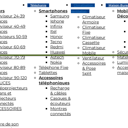
Téléphonie
Climatisation |
Maison-Bure
urs
Smartphones
Mobil
Ventilation
éviseur 24-39
Samsung
Déco
Climatiseur
uces
Iphone
Armoire
éviseur 40-49
Infinix
Climatiseur
uces
Itel
Fixe
éviseurs 50-59
Honor
Climatiseur
uces
Tecno
Cassette
éviseur 60-69
Redmi
Climatiseur
uces
Huawei
Sécur
Mobile
éviseur 70-79
Astech
Matel
Ventilateur
uces
Nokia
Lumi
Accessoires
éviseur 80-89
Téléphone Fixe
Acces
& Pose
uces
Tablettes
mais
Split
éviseur 90-120
Accessoires
UCES
téléphoniques
éoprojecteurs
Recharge
ans et
& câbles
jecteurs
Casques &
nectés
écouteurs
CESSOIRES
Montres
connectés
re de son