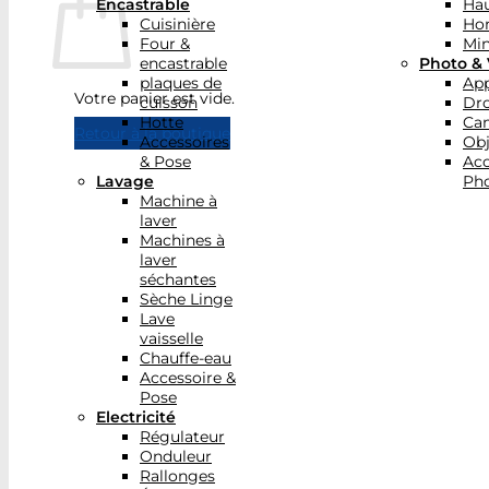
Encastrable
Hau
Cuisinière
Ho
Four &
Min
encastrable
Photo & 
plaques de
App
Votre panier est vide.
cuisson
Dr
Hotte
Ca
Retour à la boutique
Accessoires
Obj
& Pose
Acc
Lavage
Pho
Machine à
laver
Machines à
laver
séchantes
Sèche Linge
Lave
vaisselle
Chauffe-eau
Accessoire &
Pose
Electricité
Régulateur
Onduleur
Rallonges