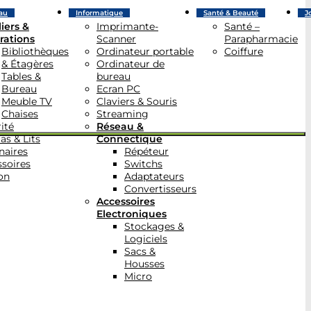
au
Informatique
Santé & Beauté
J
iers &
Imprimante-
Santé –
rations
Scanner
Parapharmacie
Bibliothèques
Ordinateur portable
Coiffure
& Étagères
Ordinateur de
Tables &
bureau
Bureau
Ecran PC
Meuble TV
Claviers & Souris
Chaises
Streaming
ité
Réseau &
as & Lits
Connectique
naires
Répéteur
soires
Switchs
on
Adaptateurs
Convertisseurs
Accessoires
Electroniques
Stockages &
Logiciels
Sacs &
Housses
Micro