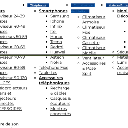
Téléphonie
Climatisation |
Maison-Bure
urs
Smartphones
Mobil
Ventilation
éviseur 24-39
Samsung
Déco
Climatiseur
uces
Iphone
Armoire
éviseur 40-49
Infinix
Climatiseur
uces
Itel
Fixe
éviseurs 50-59
Honor
Climatiseur
uces
Tecno
Cassette
éviseur 60-69
Redmi
Climatiseur
uces
Huawei
Sécur
Mobile
éviseur 70-79
Astech
Matel
Ventilateur
uces
Nokia
Lumi
Accessoires
éviseur 80-89
Téléphone Fixe
Acces
& Pose
uces
Tablettes
mais
Split
éviseur 90-120
Accessoires
UCES
téléphoniques
éoprojecteurs
Recharge
ans et
& câbles
jecteurs
Casques &
nectés
écouteurs
CESSOIRES
Montres
connectés
re de son