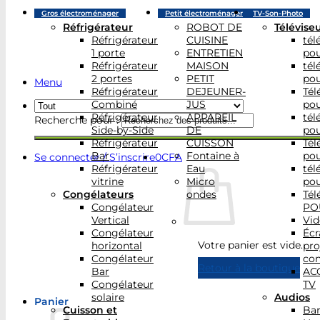
Gros électroménager
Petit électroménager
TV-Son-Photo
Réfrigérateur
ROBOT DE
Télévise
Réfrigérateur
CUISINE
tél
1 porte
ENTRETIEN
po
Réfrigérateur
MAISON
tél
2 portes
PETIT
po
Menu
Réfrigérateur
DEJEUNER-
Tél
Combiné
JUS
po
Réfrigérateur
APPAREIL
tél
Recherche pour :
Side-by-Side
DE
po
Réfrigérateur
CUISSON
Tél
Bar
Fontaine à
po
Se connecter / S’inscrire
0
CFA
Réfrigérateur
Eau
tél
vitrine
Micro
po
Congélateurs
ondes
Tél
Congélateur
PO
Vertical
Vid
Congélateur
Écr
Votre panier est vide.
horizontal
pro
Congélateur
con
Retour à la boutique
Bar
AC
Congélateur
TV
solaire
Audios
Panier
Cuisson et
Bar