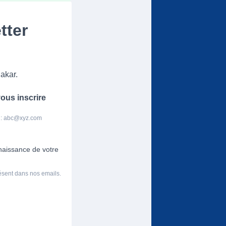
tter
akar.
ous inscrire
 :
abc@xyz.com
nnaissance de votre
résent dans nos emails.