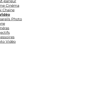
t-parleur
me Cinéma
i Chaine
Vidéo
areils Photo
one
méras
ectifs
essoires
to Vidéo