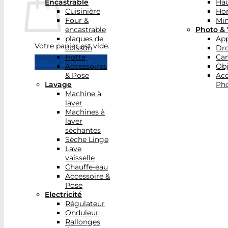
Encastrable
Hau
Cuisinière
Ho
Four &
Min
encastrable
Photo & 
plaques de
App
Votre panier est vide.
cuisson
Dr
Hotte
Ca
Retour à la boutique
Accessoires
Obj
& Pose
Acc
Lavage
Pho
Machine à
laver
Machines à
laver
séchantes
Sèche Linge
Lave
vaisselle
Chauffe-eau
Accessoire &
Pose
Electricité
Régulateur
Onduleur
Rallonges