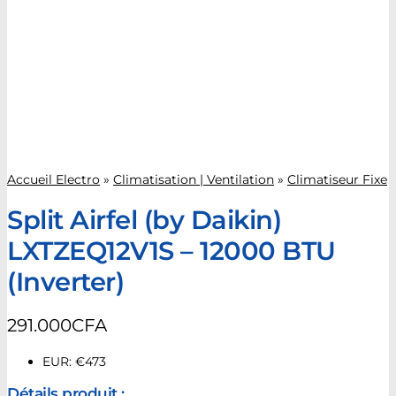
Accueil Electro
»
Climatisation | Ventilation
»
Climatiseur Fixe
Split Airfel (by Daikin)
LXTZEQ12V1S – 12000 BTU
(Inverter)
291.000
CFA
EUR
:
€473
Détails produit :