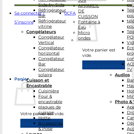
JUS
Side-by-Side
po
APPAREIL
Réfrigérateur
Tél
DE
Se connecter /
0
CFA
Bar
po
CUISSON
Réfrigérateur
tél
Fontaine à
S’inscrire
vitrine
po
Eau
Congélateurs
Tél
Micro
Congélateur
PO
ondes
Vertical
Vid
Congélateur
Écr
Votre panier est
horizontal
pro
vide.
Congélateur
con
Bar
AC
Retour à la boutique
Congélateur
TV
solaire
Audios
Panier
Cuisson et
Bar
Encastrable
Hau
Cuisinière
Ho
Four &
Min
encastrable
Photo & 
plaques de
App
cuisson
Dr
Votre panier est vide.
Hotte
Ca
Accessoires
Obj
Retour à la boutique
& Pose
Acc