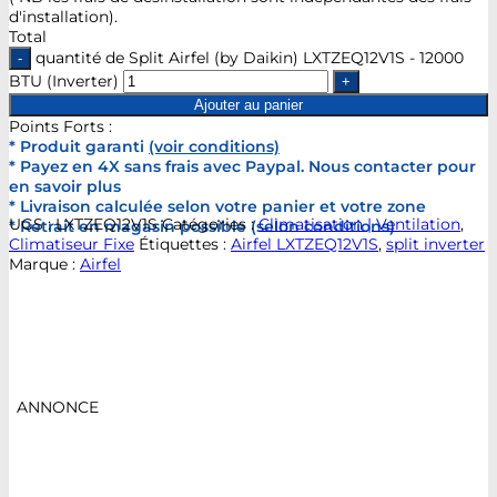
d'installation).
Total
quantité de Split Airfel (by Daikin) LXTZEQ12V1S - 12000
BTU (Inverter)
Ajouter au panier
Points Forts :
* Produit garanti
(voir conditions)
* Payez en 4X sans frais avec Paypal. Nous contacter pour
en savoir plus
* Livraison calculée selon votre panier et votre zone
UGS :
LXTZEQ12V1S
Catégories :
Climatisation | Ventilation
,
* Retrait en magasin possible (selon conditions)
Climatiseur Fixe
Étiquettes :
Airfel LXTZEQ12V1S
,
split inverter
Marque :
Airfel
ANNONCE