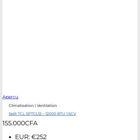
Aperçu
Climatisation | Ventilation
Split TCL SPTCL12 – 12000 BTU 1.5CV
155.000
CFA
EUR
:
€252