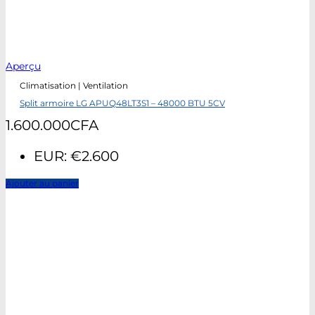
Aperçu
Climatisation | Ventilation
Split armoire LG APUQ48LT3S1 – 48000 BTU 5CV
1.600.000
CFA
EUR
:
€2.600
Ajouter au panier