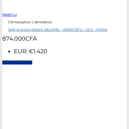
Aperçu
Climatisation | Ventilation
Split armoire Astech 48LDMA – 48000 BTU – 5CV – R410A
874.000
CFA
EUR
:
€1.420
Ajouter au panier