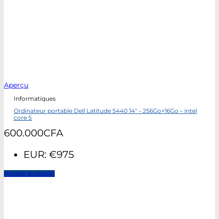
Aperçu
Informatiques
Ordinateur portable Dell Latitude 5440 14″ – 256Go+16Go – intel
core 5
600.000
CFA
EUR
:
€975
Ajouter au panier