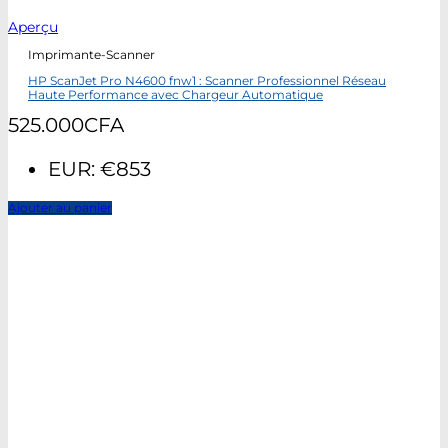
Aperçu
Imprimante-Scanner
HP ScanJet Pro N4600 fnw1 : Scanner Professionnel Réseau
Haute Performance avec Chargeur Automatique
525.000
CFA
EUR
:
€853
Ajouter au panier