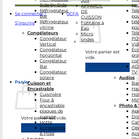
JUS
Side-by-Side
po
APPAREIL
Réfrigérateur
Tél
DE
Se connecter /
0
CFA
Bar
po
CUISSON
Réfrigérateur
tél
Fontaine à
S’inscrire
vitrine
po
Eau
Congélateurs
Tél
Micro
Congélateur
PO
ondes
Vertical
Vid
Congélateur
Écr
Votre panier est
horizontal
pro
vide.
Congélateur
con
Bar
AC
Retour à la boutique
Congélateur
TV
solaire
Audios
Panier
Cuisson et
Bar
Encastrable
Hau
Cuisinière
Ho
Four &
Min
encastrable
Photo & 
plaques de
App
cuisson
Dr
Votre panier est vide.
Hotte
Ca
Accessoires
Obj
Retour à la boutique
& Pose
Acc