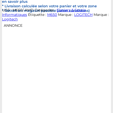
en savoir plus
* Livraison calculée selon votre panier et votre zone
UGS :
M650/ AMD
Catégories :
Claviers & Souris
,
* Retrait en magasin possible (selon conditions)
Informatiques
Étiquette :
M650
Marque :
LOGITECH
Marque :
Logitech
ANNONCE