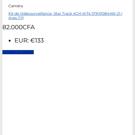
Caméra
Kit de Vidéosurveillance -Star Track 4CH-KIT4 STKX10844W-21 (
Avec Fil)
82.000
CFA
EUR
:
€133
Ajouter au panier