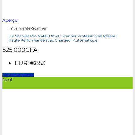
Aperçu
Imprimante-Scanner
HP ScanJet Pro N4600 fnw1 : Scanner Professionnel Réseau
Haute Performance avec Chargeur Automatique
525.000
CFA
EUR
:
€853
Ajouter au panier
Neuf