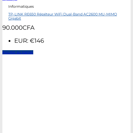
Informatiques
TP-LINK RE650 Répéteur WiFi Dual-Band AC2600 MU-MIMO
Gigabit
90.000
CFA
EUR
:
€146
Ajouter au panier