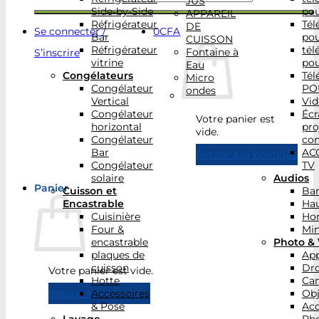
JUS
Side-by-Side
po
APPAREIL
Réfrigérateur
Tél
DE
Se connecter /
0
CFA
Bar
po
CUISSON
Réfrigérateur
tél
Fontaine à
S’inscrire
vitrine
po
Eau
Congélateurs
Tél
Micro
Congélateur
PO
ondes
Vertical
Vid
Congélateur
Écr
Votre panier est
horizontal
pro
vide.
Congélateur
con
Bar
AC
Retour à la boutique
Congélateur
TV
solaire
Audios
Panier
Cuisson et
Bar
Encastrable
Hau
Cuisinière
Ho
Four &
Min
encastrable
Photo & 
plaques de
App
cuisson
Dr
Votre panier est vide.
Hotte
Ca
Accessoires
Obj
Retour à la boutique
& Pose
Acc