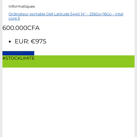
Informatiques
Ordinateur portable Dell Latitude 5440 14″ – 256Go+16Go – intel
core 5
600.000
CFA
EUR
:
€975
Ajouter au panier
#STOCKLIMITE