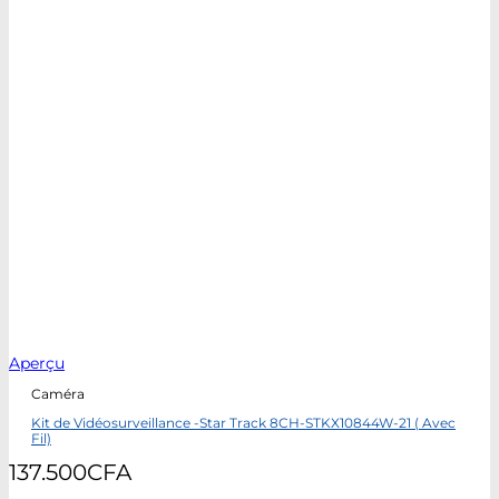
Aperçu
Caméra
Kit de Vidéosurveillance -Star Track 8CH-STKX10844W-21 ( Avec
Fil)
137.500
CFA