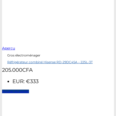
Aperçu
Gros électroménager
Réfrigérateur combiné Hisense RD-29DC4SA – 225L-3T
205.000
CFA
EUR
:
€333
Ajouter au panier