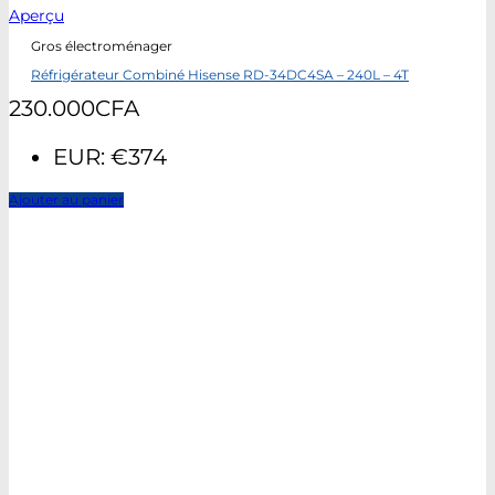
Aperçu
Gros électroménager
Réfrigérateur Combiné Hisense RD-34DC4SA – 240L – 4T
230.000
CFA
EUR
:
€374
Ajouter au panier