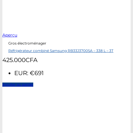
Aperçu
Gros électroménager
Réfrigérateur combiné Samsung RB33J3700SA – 338 L – 3T
425.000
CFA
EUR
:
€691
Ajouter au panier