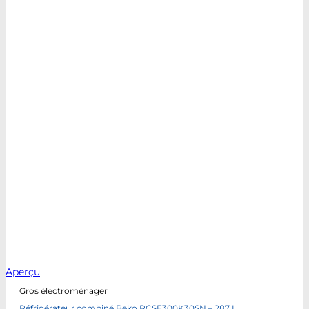
Aperçu
Gros électroménager
Réfrigérateur combiné Beko RCSE300K30SN – 287 L