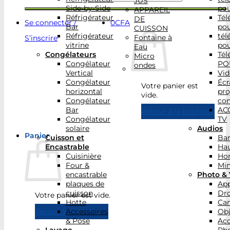
JUS
Side-by-Side
po
APPAREIL
Réfrigérateur
Tél
DE
Se connecter /
0
CFA
Bar
po
CUISSON
Réfrigérateur
tél
Fontaine à
S’inscrire
vitrine
po
Eau
Congélateurs
Tél
Micro
Congélateur
PO
ondes
Vertical
Vid
Congélateur
Écr
Votre panier est
horizontal
pro
vide.
Congélateur
con
Bar
AC
Retour à la boutique
Congélateur
TV
solaire
Audios
Panier
Cuisson et
Bar
Encastrable
Hau
Cuisinière
Ho
Four &
Min
encastrable
Photo & 
plaques de
App
cuisson
Dr
Votre panier est vide.
Hotte
Ca
Accessoires
Obj
Retour à la boutique
& Pose
Acc