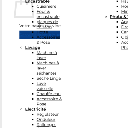
Encastrable
Hau
Cuisinière
Ho
Four &
Min
encastrable
Photo & 
plaques de
App
Votre panier est vide.
cuisson
Dr
Hotte
Ca
Retour à la boutique
Accessoires
Obj
& Pose
Acc
Lavage
Pho
Machine à
laver
Machines à
laver
séchantes
Sèche Linge
Lave
vaisselle
Chauffe-eau
Accessoire &
Pose
Electricité
Régulateur
Onduleur
Rallonges