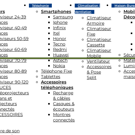
Téléphonie
Climatisation |
Maison-Bure
urs
Smartphones
Mobil
Ventilation
éviseur 24-39
Samsung
Déco
Climatiseur
uces
Iphone
Armoire
éviseur 40-49
Infinix
Climatiseur
uces
Itel
Fixe
éviseurs 50-59
Honor
Climatiseur
uces
Tecno
Cassette
éviseur 60-69
Redmi
Climatiseur
uces
Huawei
Sécur
Mobile
éviseur 70-79
Astech
Matel
Ventilateur
uces
Nokia
Lumi
Accessoires
éviseur 80-89
Téléphone Fixe
Acces
& Pose
uces
Tablettes
mais
Split
éviseur 90-120
Accessoires
UCES
téléphoniques
éoprojecteurs
Recharge
ans et
& câbles
jecteurs
Casques &
nectés
écouteurs
CESSOIRES
Montres
connectés
re de son