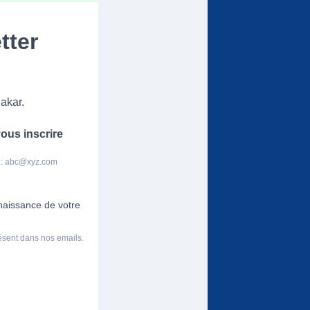
tter
akar.
ous inscrire
 :
abc@xyz.com
nnaissance de votre
résent dans nos emails.