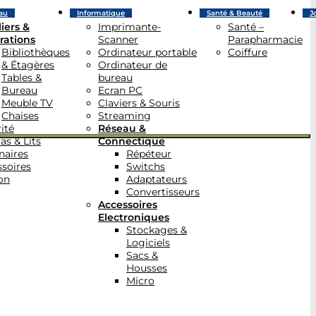
au
Informatique
Santé & Beauté
J
iers &
Imprimante-
Santé –
rations
Scanner
Parapharmacie
Bibliothèques
Ordinateur portable
Coiffure
& Étagères
Ordinateur de
Tables &
bureau
Bureau
Ecran PC
Meuble TV
Claviers & Souris
Chaises
Streaming
ité
Réseau &
as & Lits
Connectique
naires
Répéteur
soires
Switchs
on
Adaptateurs
Convertisseurs
Accessoires
Electroniques
Stockages &
Logiciels
Sacs &
Housses
Micro