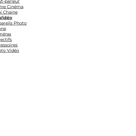
t-parleur
me Cinéma
i Chaine
Vidéo
areils Photo
one
méras
ectifs
essoires
to Vidéo