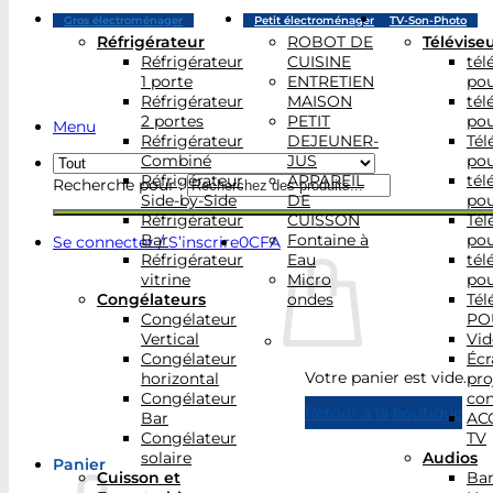
Gros électroménager
Petit électroménager
TV-Son-Photo
Réfrigérateur
ROBOT DE
Télévise
Réfrigérateur
CUISINE
tél
1 porte
ENTRETIEN
po
Réfrigérateur
MAISON
tél
2 portes
PETIT
po
Menu
Réfrigérateur
DEJEUNER-
Tél
Combiné
JUS
po
Réfrigérateur
APPAREIL
tél
Recherche pour :
Side-by-Side
DE
po
Réfrigérateur
CUISSON
Tél
Bar
Fontaine à
po
Se connecter / S’inscrire
0
CFA
Réfrigérateur
Eau
tél
vitrine
Micro
po
Congélateurs
ondes
Tél
Congélateur
PO
Vertical
Vid
Congélateur
Écr
Votre panier est vide.
horizontal
pro
Congélateur
con
Retour à la boutique
Bar
AC
Congélateur
TV
solaire
Audios
Panier
Cuisson et
Bar