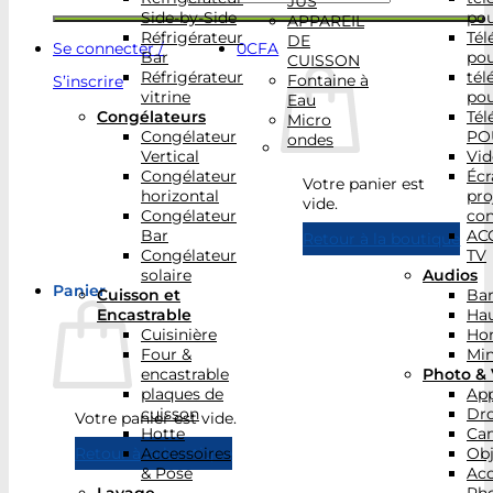
JUS
Side-by-Side
po
APPAREIL
Réfrigérateur
Tél
DE
Se connecter /
0
CFA
Bar
po
CUISSON
Réfrigérateur
tél
Fontaine à
S’inscrire
vitrine
po
Eau
Congélateurs
Tél
Micro
Congélateur
PO
ondes
Vertical
Vid
Congélateur
Écr
Votre panier est
horizontal
pro
vide.
Congélateur
con
Bar
AC
Retour à la boutique
Congélateur
TV
solaire
Audios
Panier
Cuisson et
Bar
Encastrable
Hau
Cuisinière
Ho
Four &
Min
encastrable
Photo & 
plaques de
App
cuisson
Dr
Votre panier est vide.
Hotte
Ca
Accessoires
Obj
Retour à la boutique
& Pose
Acc