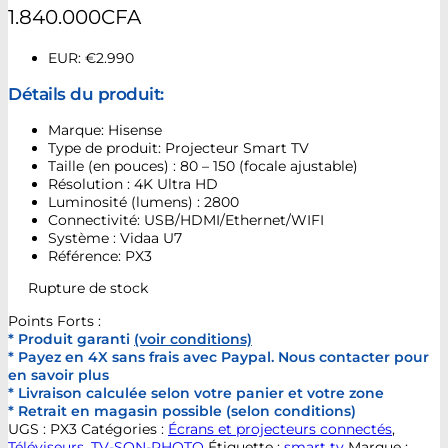
1.840.000
CFA
EUR
:
€2.990
Détails du produit:
Marque: Hisense
Type de produit: Projecteur Smart TV
Taille (en pouces) : 80 – 150 (focale ajustable)
Résolution : 4K Ultra HD
Luminosité (lumens) : 2800
Connectivité: USB/HDMI/Ethernet/WIFI
Système : Vidaa U7
Référence: PX3
Rupture de stock
Points Forts :
* Produit garanti
(voir conditions)
* Payez en 4X sans frais avec Paypal. Nous contacter pour
en savoir plus
* Livraison calculée selon votre panier et votre zone
* Retrait en magasin possible (selon conditions)
UGS :
PX3
Catégories :
Écrans et projecteurs connectés
,
Téléviseurs
,
TV-SON-PHOTO
Étiquette :
smart tv
Marque :