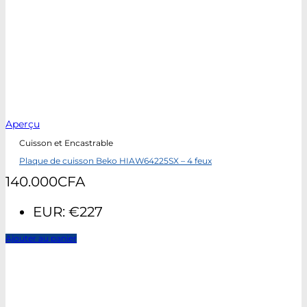
Aperçu
Cuisson et Encastrable
Plaque de cuisson Beko HIAW64225SX – 4 feux
140.000
CFA
EUR
:
€227
Ajouter au panier