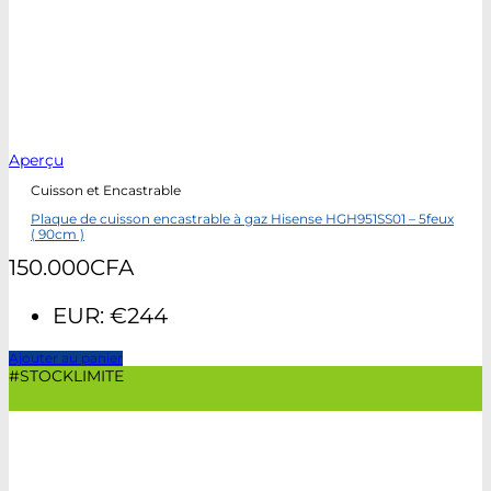
Aperçu
Cuisson et Encastrable
Plaque de cuisson encastrable à gaz Hisense HGH951SS01 – 5feux
( 90cm )
150.000
CFA
EUR
:
€244
Ajouter au panier
#STOCKLIMITE