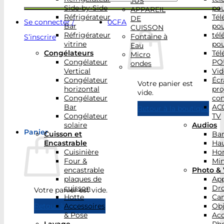
JUS
Side-by-Side
po
APPAREIL
Réfrigérateur
Tél
DE
Se connecter /
0
CFA
Bar
po
CUISSON
Réfrigérateur
tél
Fontaine à
S’inscrire
vitrine
po
Eau
Congélateurs
Tél
Micro
Congélateur
PO
ondes
Vertical
Vid
Congélateur
Écr
Votre panier est
horizontal
pro
vide.
Congélateur
con
Bar
AC
Retour à la boutique
Congélateur
TV
solaire
Audios
Panier
Cuisson et
Bar
Encastrable
Hau
Cuisinière
Ho
Four &
Min
encastrable
Photo & 
plaques de
App
cuisson
Dr
Votre panier est vide.
Hotte
Ca
Accessoires
Obj
Retour à la boutique
& Pose
Acc