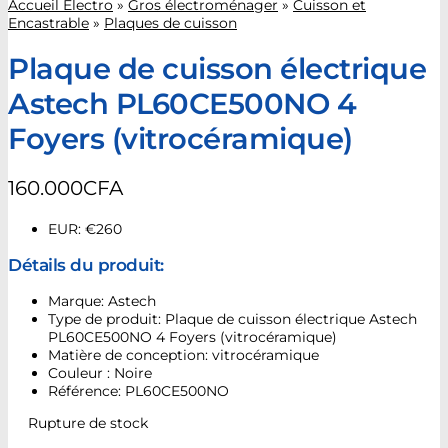
Accueil Electro
»
Gros électroménager
»
Cuisson et
Encastrable
»
Plaques de cuisson
Plaque de cuisson électrique
Astech PL60CE500NO 4
Foyers (vitrocéramique)
160.000
CFA
EUR
:
€260
Détails du produit:
Marque: Astech
Type de produit: Plaque de cuisson électrique Astech
PL60CE500NO 4 Foyers (vitrocéramique)
Matière de conception: vitrocéramique
Couleur : Noire
Référence: PL60CE500NO
Rupture de stock