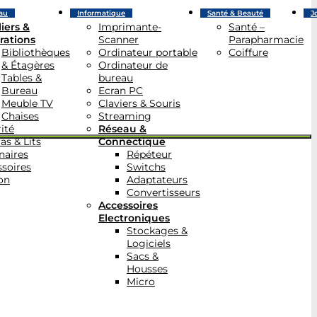
au
Informatique
Santé & Beauté
J
iers &
Imprimante-
Santé –
rations
Scanner
Parapharmacie
Bibliothèques
Ordinateur portable
Coiffure
& Étagères
Ordinateur de
Tables &
bureau
Bureau
Ecran PC
Meuble TV
Claviers & Souris
Chaises
Streaming
ité
Réseau &
as & Lits
Connectique
naires
Répéteur
soires
Switchs
on
Adaptateurs
Convertisseurs
Accessoires
Electroniques
Stockages &
Logiciels
Sacs &
Housses
Micro