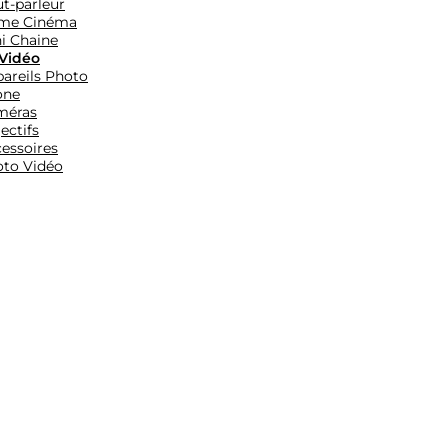
t-parleur
me Cinéma
i Chaine
Vidéo
areils Photo
one
méras
ectifs
essoires
to Vidéo