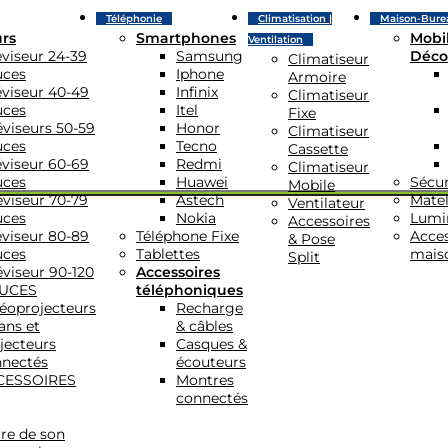
Téléphonie
Climatisation |
Maison-Bure
urs
Smartphones
Mobil
Ventilation
éviseur 24-39
Samsung
Déco
Climatiseur
uces
Iphone
Armoire
éviseur 40-49
Infinix
Climatiseur
uces
Itel
Fixe
éviseurs 50-59
Honor
Climatiseur
uces
Tecno
Cassette
éviseur 60-69
Redmi
Climatiseur
uces
Huawei
Sécur
Mobile
éviseur 70-79
Astech
Matel
Ventilateur
uces
Nokia
Lumi
Accessoires
éviseur 80-89
Téléphone Fixe
Acces
& Pose
uces
Tablettes
mais
Split
éviseur 90-120
Accessoires
UCES
téléphoniques
éoprojecteurs
Recharge
ans et
& câbles
jecteurs
Casques &
nectés
écouteurs
CESSOIRES
Montres
connectés
re de son