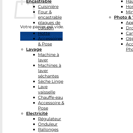
Encastrable
Hau
Cuisinière
Ho
Four &
Min
encastrable
Photo & 
plaques de
App
Votre panier est vide.
cuisson
Dr
Hotte
Ca
Retour à la boutique
Accessoires
Obj
& Pose
Acc
Lavage
Pho
Machine à
laver
Machines à
laver
séchantes
Sèche Linge
Lave
vaisselle
Chauffe-eau
Accessoire &
Pose
Electricité
Régulateur
Onduleur
Rallonges