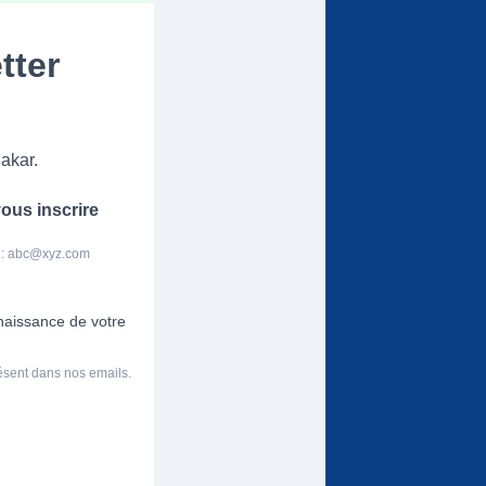
tter
akar.
ous inscrire
 :
abc@xyz.com
nnaissance de votre
résent dans nos emails.