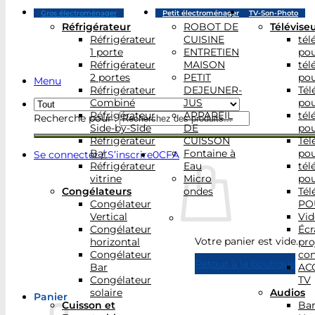
Gros électroménager
Petit électroménager
TV-Son-Photo
Réfrigérateur
ROBOT DE
Télévise
Réfrigérateur
CUISINE
tél
1 porte
ENTRETIEN
po
Réfrigérateur
MAISON
tél
2 portes
PETIT
po
Menu
Réfrigérateur
DEJEUNER-
Tél
Combiné
JUS
po
Réfrigérateur
APPAREIL
tél
Recherche pour :
Side-by-Side
DE
po
Réfrigérateur
CUISSON
Tél
Bar
Fontaine à
po
Se connecter / S’inscrire
0
CFA
Réfrigérateur
Eau
tél
vitrine
Micro
po
Congélateurs
ondes
Tél
Congélateur
PO
Vertical
Vid
Congélateur
Écr
Votre panier est vide.
horizontal
pro
Congélateur
con
Retour à la boutique
Bar
AC
Congélateur
TV
solaire
Audios
Panier
Cuisson et
Bar