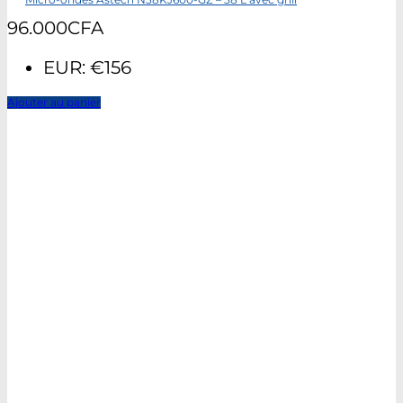
Micro-ondes Astech N38KJ600-GZ – 38 L avec grill
96.000
CFA
EUR
:
€156
Ajouter au panier