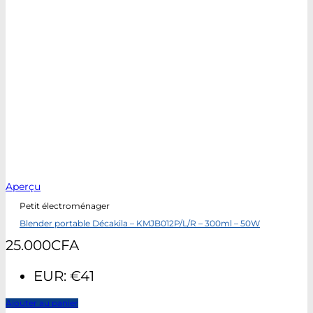
Aperçu
Petit électroménager
Blender portable Décakila – KMJB012P/L/R – 300ml – 50W
25.000
CFA
EUR
:
€41
Ajouter au panier