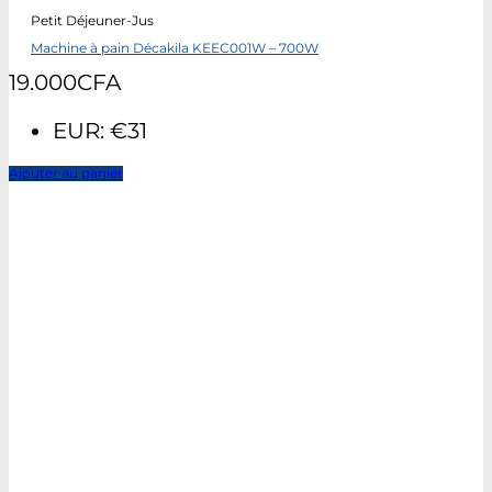
Petit Déjeuner-Jus
Machine à pain Décakila KEEC001W – 700W
19.000
CFA
EUR
:
€31
Ajouter au panier