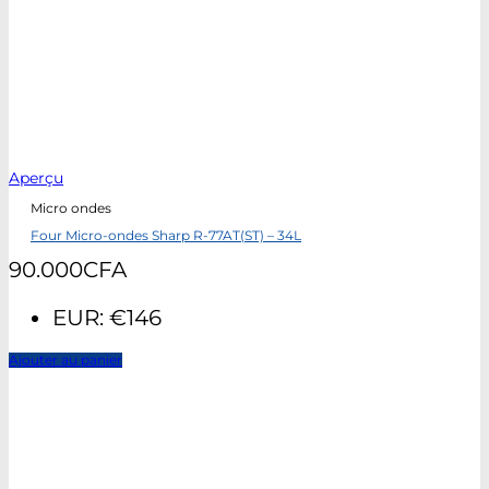
Aperçu
Micro ondes
Four Micro-ondes Sharp R-77AT(ST) – 34L
90.000
CFA
EUR
:
€146
Ajouter au panier