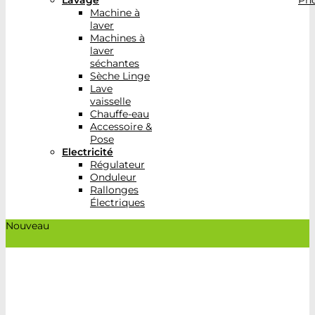
Lavage
Pho
Machine à
laver
Machines à
laver
séchantes
Sèche Linge
Lave
vaisselle
Chauffe-eau
Accessoire &
Pose
Electricité
Régulateur
Onduleur
Rallonges
Électriques
Nouveau