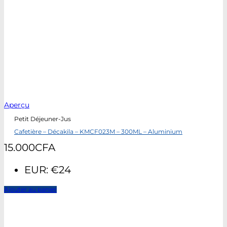
Aperçu
Petit Déjeuner-Jus
Cafetière – Décakila – KMCF023M – 300ML – Aluminium
15.000
CFA
EUR
:
€24
Ajouter au panier