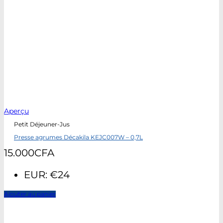
Aperçu
Petit Déjeuner-Jus
Presse agrumes Décakila KEJC007W – 0,7L
15.000
CFA
EUR
:
€24
Ajouter au panier