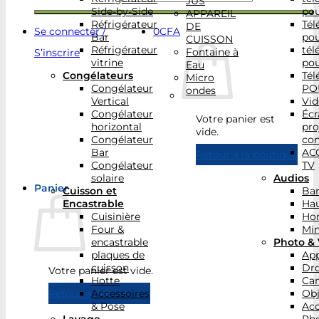
JUS
Side-by-Side
po
APPAREIL
Réfrigérateur
Tél
DE
Se connecter /
0
CFA
Bar
po
CUISSON
Réfrigérateur
tél
Fontaine à
S’inscrire
vitrine
po
Eau
Congélateurs
Tél
Micro
Congélateur
PO
ondes
Vertical
Vid
Congélateur
Écr
Votre panier est
horizontal
pro
vide.
Congélateur
con
Bar
AC
Retour à la boutique
Congélateur
TV
solaire
Audios
Panier
Cuisson et
Bar
Encastrable
Hau
Cuisinière
Ho
Four &
Min
encastrable
Photo & 
plaques de
App
cuisson
Dr
Votre panier est vide.
Hotte
Ca
Accessoires
Obj
Retour à la boutique
& Pose
Acc