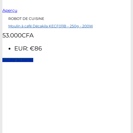
Aperçu
ROBOT DE CUISINE
Moulin à café Décakila KECF011B – 250g – 200W
53.000
CFA
EUR
:
€86
Ajouter au panier