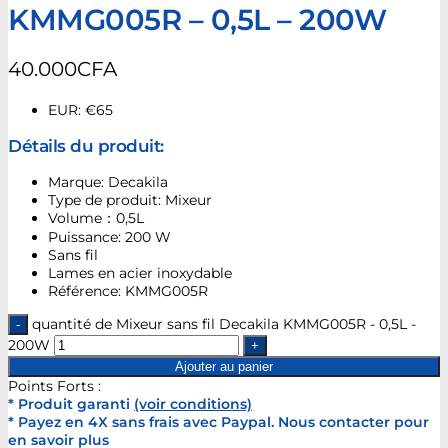
KMMG005R – 0,5L – 200W
40.000
CFA
EUR
:
€65
Détails du produit:
Marque: Decakila
Type de produit: Mixeur
Volume：0,5L
Puissance: 200 W
Sans fil
Lames en acier inoxydable
Référence: KMMG005R
quantité de Mixeur sans fil Decakila KMMG005R - 0,5L -
200W
Ajouter au panier
Points Forts :
* Produit garanti
(voir conditions)
* Payez en 4X sans frais avec Paypal. Nous contacter pour
en savoir plus