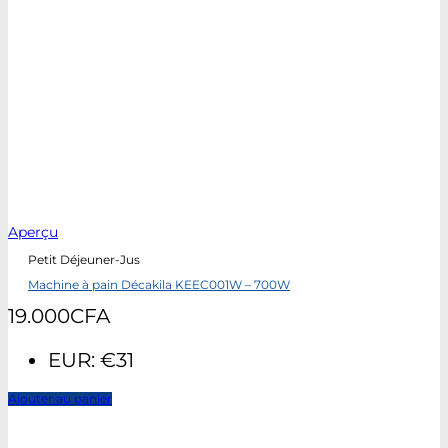
Aperçu
Petit Déjeuner-Jus
Machine à pain Décakila KEEC001W – 700W
19.000
CFA
EUR
:
€31
Ajouter au panier