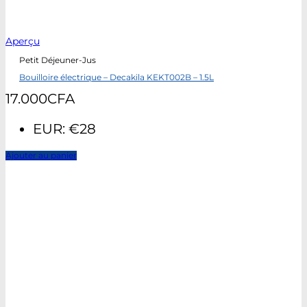
Aperçu
Petit Déjeuner-Jus
Bouilloire électrique – Decakila KEKT002B – 1.5L
17.000
CFA
EUR
:
€28
Ajouter au panier