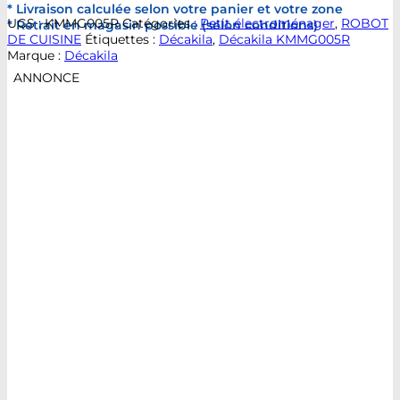
* Livraison calculée selon votre panier et votre zone
UGS :
KMMG005R
Catégories :
Petit électroménager
,
ROBOT
* Retrait en magasin possible (selon conditions)
DE CUISINE
Étiquettes :
Décakila
,
Décakila KMMG005R
Marque :
Décakila
ANNONCE