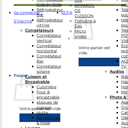
JUS
Side-by-Side
po
APPAREIL
Réfrigérateur
Tél
DE
Se connecter /
0
CFA
Bar
po
CUISSON
Réfrigérateur
tél
Fontaine à
S’inscrire
vitrine
po
Eau
Congélateurs
Tél
Micro
Congélateur
PO
ondes
Vertical
Vid
Congélateur
Écr
Votre panier est
horizontal
pro
vide.
Congélateur
con
Bar
AC
Retour à la boutique
Congélateur
TV
solaire
Audios
Panier
Cuisson et
Bar
Encastrable
Hau
Cuisinière
Ho
Four &
Min
encastrable
Photo & 
plaques de
App
cuisson
Dr
Votre panier est vide.
Hotte
Ca
Accessoires
Obj
Retour à la boutique
& Pose
Acc