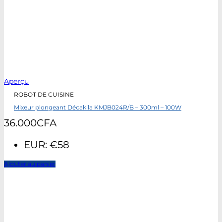
Aperçu
ROBOT DE CUISINE
Mixeur plongeant Décakila KMJB024R/B – 300ml – 100W
36.000
CFA
EUR
:
€58
Ajouter au panier