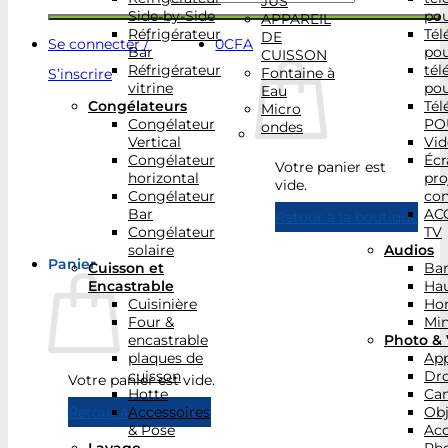
JUS
Side-by-Side
po
APPAREIL
Réfrigérateur
Tél
DE
Se connecter /
0
CFA
Bar
po
CUISSON
Réfrigérateur
tél
Fontaine à
S’inscrire
vitrine
po
Eau
Congélateurs
Tél
Micro
Congélateur
PO
ondes
Vertical
Vid
Congélateur
Écr
Votre panier est
horizontal
pro
vide.
Congélateur
con
Bar
AC
Retour à la boutique
Congélateur
TV
solaire
Audios
Panier
Cuisson et
Bar
Encastrable
Hau
Cuisinière
Ho
Four &
Min
encastrable
Photo & 
plaques de
App
cuisson
Dr
Votre panier est vide.
Hotte
Ca
Accessoires
Obj
Retour à la boutique
& Pose
Acc