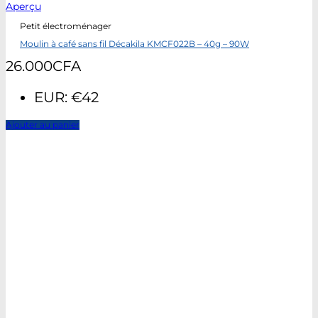
Aperçu
Petit électroménager
Moulin à café sans fil Décakila KMCF022B – 40g – 90W
26.000
CFA
EUR
:
€42
Ajouter au panier