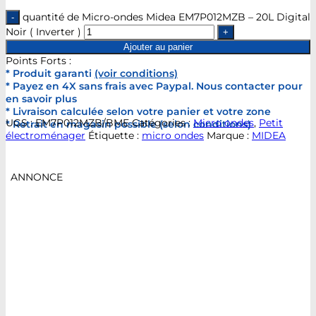
quantité de Micro-ondes Midea EM7P012MZB – 20L Digital
Noir ( Inverter )
Ajouter au panier
Points Forts :
* Produit garanti
(voir conditions)
* Payez en 4X sans frais avec Paypal. Nous contacter pour
en savoir plus
* Livraison calculée selon votre panier et votre zone
UGS :
EM7P012MZB/BME
Catégories :
Micro ondes
,
Petit
* Retrait en magasin possible (selon conditions)
électroménager
Étiquette :
micro ondes
Marque :
MIDEA
ANNONCE