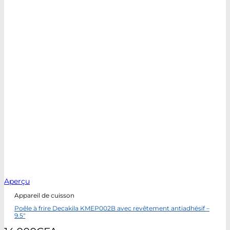
Aperçu
Appareil de cuisson
Poêle à frire Decakila KMEP002B avec revêtement antiadhésif –
9.5″