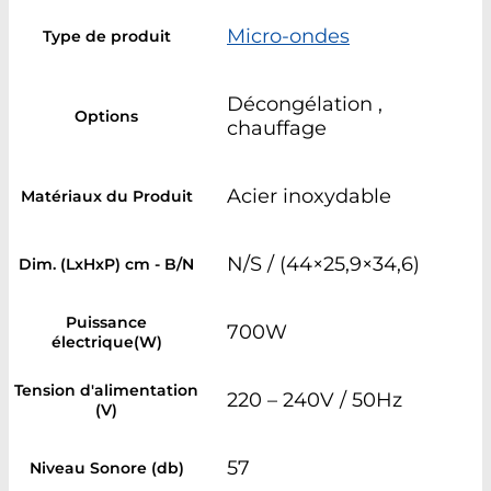
Micro-ondes
Type de produit
Décongélation ,
Options
chauffage
Acier inoxydable
Matériaux du Produit
N/S / (44×25,9×34,6)
Dim. (LxHxP) cm - B/N
Puissance
700W
électrique(W)
Tension d'alimentation
220 – 240V / 50Hz
(V)
57
Niveau Sonore (db)