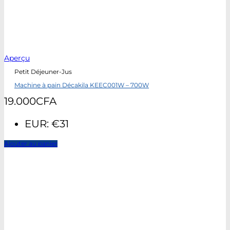
Aperçu
Petit Déjeuner-Jus
Machine à pain Décakila KEEC001W – 700W
19.000
CFA
EUR
:
€31
Ajouter au panier