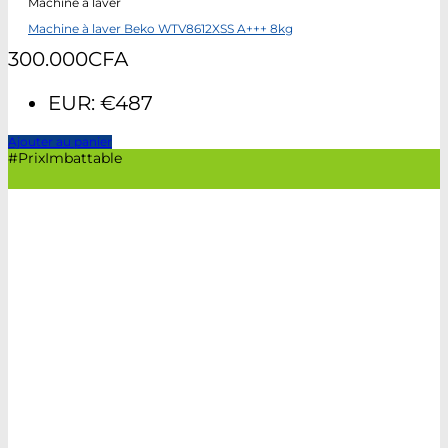
Machine à laver
Machine à laver Beko WTV8612XSS A+++ 8kg
300.000
CFA
EUR
:
€487
Ajouter au panier
#PrixImbattable