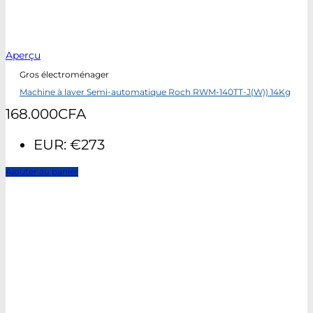
Aperçu
Gros électroménager
Machine à laver Semi-automatique Roch RWM-140TT-J(W)) 14Kg
168.000
CFA
EUR
:
€273
Ajouter au panier