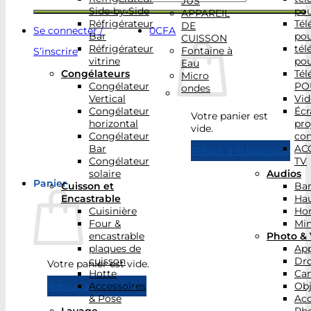
JUS
Side-by-Side
po
APPAREIL
Réfrigérateur
Tél
DE
Se connecter /
0
CFA
Bar
po
CUISSON
Réfrigérateur
tél
Fontaine à
S’inscrire
vitrine
po
Eau
Congélateurs
Tél
Micro
Congélateur
PO
ondes
Vertical
Vid
Congélateur
Écr
Votre panier est
horizontal
pro
vide.
Congélateur
con
Bar
AC
Retour à la boutique
Congélateur
TV
solaire
Audios
Panier
Cuisson et
Bar
Encastrable
Hau
Cuisinière
Ho
Four &
Min
encastrable
Photo & 
plaques de
App
cuisson
Dr
Votre panier est vide.
Hotte
Ca
Accessoires
Obj
Retour à la boutique
& Pose
Acc