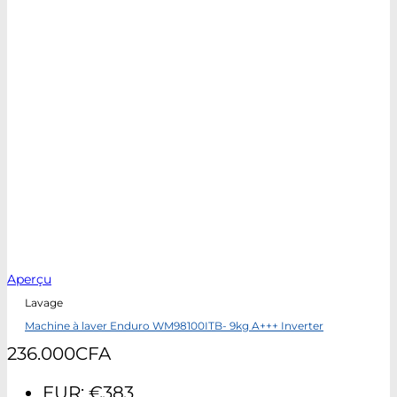
Aperçu
Lavage
Machine à laver Enduro WM98100ITB- 9kg A+++ Inverter
236.000
CFA
EUR
:
€383