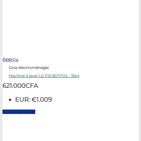
Aperçu
Gros électroménager
Machine à laver LG F0L9DYP2S – 15kg
621.000
CFA
EUR
:
€1.009
Ajouter au panier