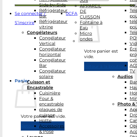
JUS
Side-by-Side
po
APPAREIL
Réfrigérateur
Tél
DE
Se connecter /
0
CFA
Bar
po
CUISSON
Réfrigérateur
tél
Fontaine à
S’inscrire
vitrine
po
Eau
Congélateurs
Tél
Micro
Congélateur
PO
ondes
Vertical
Vid
Congélateur
Écr
Votre panier est
horizontal
pro
vide.
Congélateur
con
Bar
AC
Retour à la boutique
Congélateur
TV
solaire
Audios
Panier
Cuisson et
Bar
Encastrable
Hau
Cuisinière
Ho
Four &
Min
encastrable
Photo & 
plaques de
App
cuisson
Dr
Votre panier est vide.
Hotte
Ca
Accessoires
Obj
Retour à la boutique
& Pose
Acc