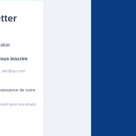
tter
akar.
ous inscrire
 :
abc@xyz.com
nnaissance de votre
résent dans nos emails.