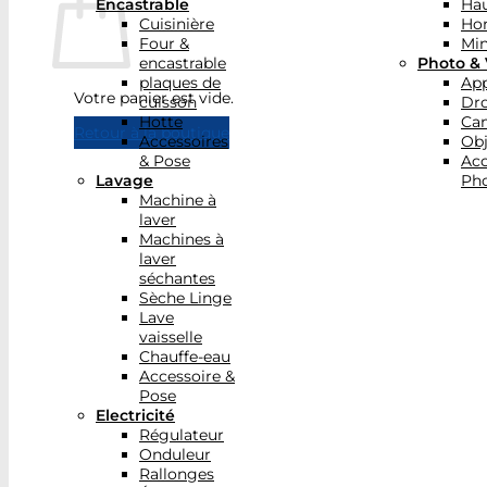
Encastrable
Hau
Cuisinière
Ho
Four &
Min
encastrable
Photo & 
plaques de
App
Votre panier est vide.
cuisson
Dr
Hotte
Ca
Retour à la boutique
Accessoires
Obj
& Pose
Acc
Lavage
Pho
Machine à
laver
Machines à
laver
séchantes
Sèche Linge
Lave
vaisselle
Chauffe-eau
Accessoire &
Pose
Electricité
Régulateur
Onduleur
Rallonges