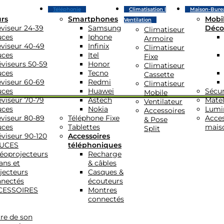
Téléphonie
Climatisation |
Maison-Bure
urs
Smartphones
Mobil
Ventilation
éviseur 24-39
Samsung
Déco
Climatiseur
uces
Iphone
Armoire
éviseur 40-49
Infinix
Climatiseur
uces
Itel
Fixe
éviseurs 50-59
Honor
Climatiseur
uces
Tecno
Cassette
éviseur 60-69
Redmi
Climatiseur
uces
Huawei
Sécur
Mobile
éviseur 70-79
Astech
Matel
Ventilateur
uces
Nokia
Lumi
Accessoires
éviseur 80-89
Téléphone Fixe
Acces
& Pose
uces
Tablettes
mais
Split
éviseur 90-120
Accessoires
UCES
téléphoniques
éoprojecteurs
Recharge
ans et
& câbles
jecteurs
Casques &
nectés
écouteurs
CESSOIRES
Montres
connectés
re de son