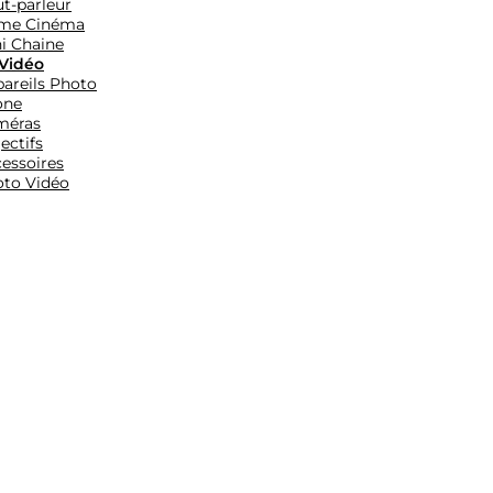
t-parleur
me Cinéma
i Chaine
Vidéo
areils Photo
one
méras
ectifs
essoires
to Vidéo