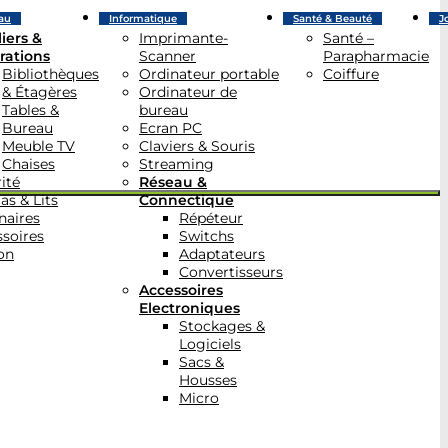
au
Informatique
Santé & Beauté
J
iers &
Imprimante-
Santé –
rations
Scanner
Parapharmacie
Bibliothèques
Ordinateur portable
Coiffure
& Étagères
Ordinateur de
Tables &
bureau
Bureau
Ecran PC
Meuble TV
Claviers & Souris
Chaises
Streaming
ité
Réseau &
as & Lits
Connectique
naires
Répéteur
soires
Switchs
on
Adaptateurs
Convertisseurs
Accessoires
Electroniques
Stockages &
Logiciels
Sacs &
Housses
Micro