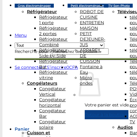
Gros électroménager
Petit électroménager
TV-Son-Photo
Réfrigérateur
ROBOT DE
Télévise
Réfrigérateur
CUISINE
tél
1 porte
ENTRETIEN
po
Réfrigérateur
MAISON
tél
2 portes
PETIT
po
Menu
Réfrigérateur
DEJEUNER-
Tél
Combiné
JUS
po
Réfrigérateur
APPAREIL
tél
Recherche pour :
Side-by-Side
DE
po
Réfrigérateur
CUISSON
Tél
Bar
Fontaine à
po
Se connecter / S’inscrire
0
CFA
Réfrigérateur
Eau
tél
vitrine
Micro
po
Congélateurs
ondes
Tél
Congélateur
PO
Vertical
Vid
Congélateur
Écr
Votre panier est vide.
horizontal
pro
Congélateur
con
Retour à la boutique
Bar
AC
Congélateur
TV
solaire
Audios
Panier
Cuisson et
Bar