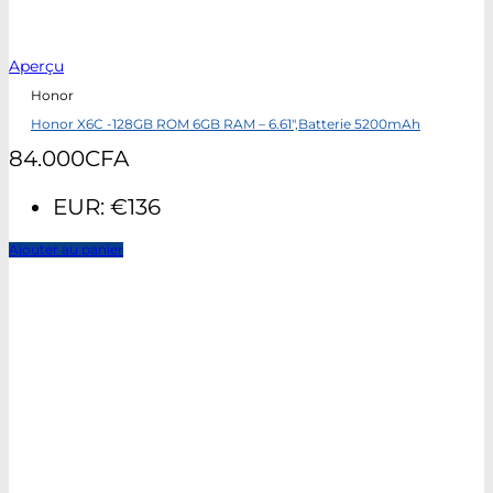
Aperçu
Honor
Honor X6C -128GB ROM 6GB RAM – 6.61″,Batterie 5200mAh
84.000
CFA
EUR
:
€136
Ajouter au panier