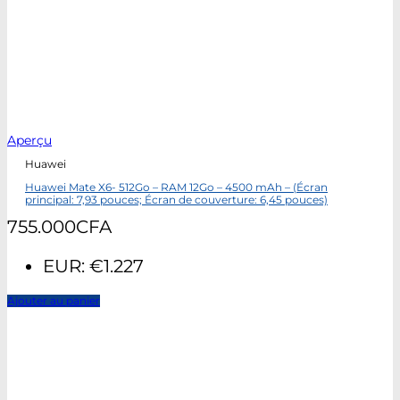
Aperçu
Huawei
Huawei Mate X6- 512Go – RAM 12Go – 4500 mAh – (Écran
principal: 7,93 pouces; Écran de couverture: 6,45 pouces)
755.000
CFA
EUR
:
€1.227
Ajouter au panier