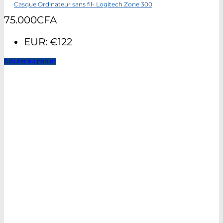
Casque Ordinateur sans fil- Logitech Zone 300
75.000
CFA
EUR
:
€122
Ajouter au panier