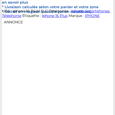
en savoir plus
* Livraison calculée selon votre panier et votre zone
UGS :
Iphone 16 Plus/ ELC
Catégories :
Iphone
,
Smartphones
,
* Retrait en magasin possible (selon conditions)
Téléphonie
Étiquette :
Iphone 16 Plus
Marque :
IPHONE
ANNONCE