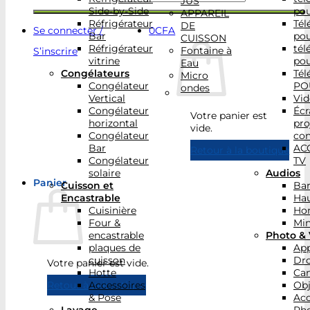
JUS
Side-by-Side
po
APPAREIL
Réfrigérateur
Tél
DE
Se connecter /
0
CFA
Bar
po
CUISSON
Réfrigérateur
tél
Fontaine à
S’inscrire
vitrine
po
Eau
Congélateurs
Tél
Micro
Congélateur
PO
ondes
Vertical
Vid
Congélateur
Écr
Votre panier est
horizontal
pro
vide.
Congélateur
con
Bar
AC
Retour à la boutique
Congélateur
TV
solaire
Audios
Panier
Cuisson et
Bar
Encastrable
Hau
Cuisinière
Ho
Four &
Min
encastrable
Photo & 
plaques de
App
cuisson
Dr
Votre panier est vide.
Hotte
Ca
Accessoires
Obj
Retour à la boutique
& Pose
Acc