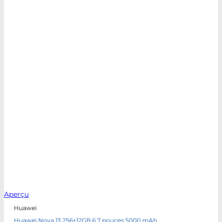
Aperçu
Huawei
Huawei Nova 13 256+12GB 6,7 pouces 5000 mAh