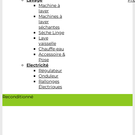
Lavage
Pho
Machine à
laver
Machines à
laver
séchantes
Sèche Linge
Lave
vaisselle
Chauffe-eau
Accessoire &
Pose
Electricité
Régulateur
Onduleur
Rallonges
Électriques
Reconditionné