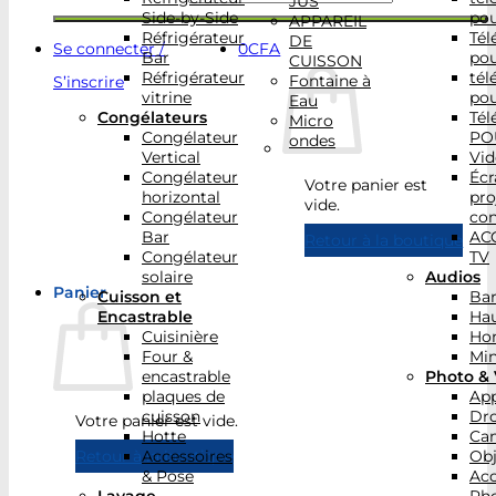
JUS
Side-by-Side
po
APPAREIL
Réfrigérateur
Tél
DE
Se connecter /
0
CFA
Bar
po
CUISSON
Réfrigérateur
tél
Fontaine à
S’inscrire
vitrine
po
Eau
Congélateurs
Tél
Micro
Congélateur
PO
ondes
Vertical
Vid
Congélateur
Écr
Votre panier est
horizontal
pro
vide.
Congélateur
con
Bar
AC
Retour à la boutique
Congélateur
TV
solaire
Audios
Panier
Cuisson et
Bar
Encastrable
Hau
Cuisinière
Ho
Four &
Min
encastrable
Photo & 
plaques de
App
cuisson
Dr
Votre panier est vide.
Hotte
Ca
Accessoires
Obj
Retour à la boutique
& Pose
Acc