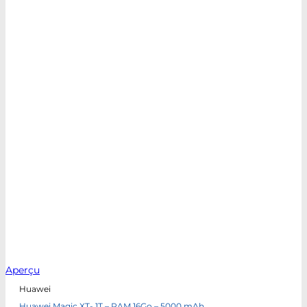
Aperçu
Huawei
Huawei Magic XT- 1T – RAM 16Go – 5000 mAh