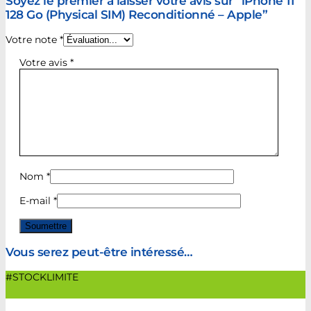
Soyez le premier à laisser votre avis sur “iPhone 11
128 Go (Physical SIM) Reconditionné – Apple”
Votre note
*
Votre avis
*
Nom
*
E-mail
*
Vous serez peut-être intéressé…
#STOCKLIMITE