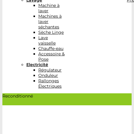
Lavage
Pho
Machine à
laver
Machines à
laver
séchantes
Sèche Linge
Lave
vaisselle
Chauffe-eau
Accessoire &
Pose
Electricité
Régulateur
Onduleur
Rallonges
Électriques
Reconditionné