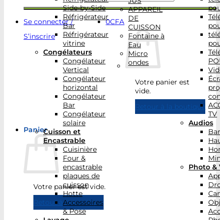
JUS
Side-by-Side
po
APPAREIL
Réfrigérateur
Tél
DE
Se connecter /
0
CFA
Bar
po
CUISSON
Réfrigérateur
tél
Fontaine à
S’inscrire
vitrine
po
Eau
Congélateurs
Tél
Micro
Congélateur
PO
ondes
Vertical
Vid
Congélateur
Écr
Votre panier est
horizontal
pro
vide.
Congélateur
con
Bar
AC
Retour à la boutique
Congélateur
TV
solaire
Audios
Panier
Cuisson et
Bar
Encastrable
Hau
Cuisinière
Ho
Four &
Min
encastrable
Photo & 
plaques de
App
cuisson
Dr
Votre panier est vide.
Hotte
Ca
Accessoires
Obj
Retour à la boutique
& Pose
Acc