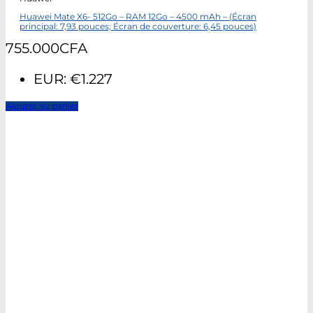
Huawei Mate X6- 512Go – RAM 12Go – 4500 mAh – (Écran
principal: 7,93 pouces; Écran de couverture: 6,45 pouces)
755.000
CFA
EUR
:
€1.227
Ajouter au panier