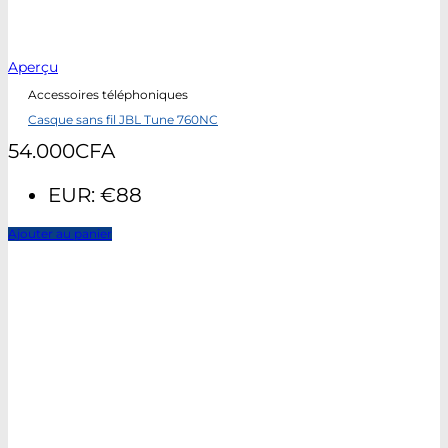
Aperçu
Accessoires téléphoniques
Casque sans fil JBL Tune 760NC
54.000
CFA
EUR
:
€88
Ajouter au panier