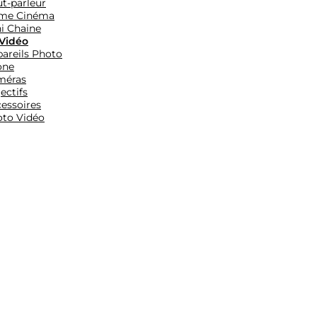
t-parleur
me Cinéma
i Chaine
Vidéo
areils Photo
one
méras
ectifs
essoires
to Vidéo