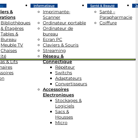
au
Informatique
Santé & Beauté
J
iers &
Imprimante-
Santé –
rations
Scanner
Parapharmacie
Bibliothèques
Ordinateur portable
Coiffure
& Étagères
Ordinateur de
Tables &
bureau
Bureau
Ecran PC
Meuble TV
Claviers & Souris
Chaises
Streaming
ité
Réseau &
as & Lits
Connectique
naires
Répéteur
soires
Switchs
on
Adaptateurs
Convertisseurs
Accessoires
Electroniques
Stockages &
Logiciels
Sacs &
Housses
Micro