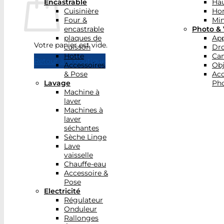
Encastrable
Hau
Cuisinière
Ho
Four &
Min
encastrable
Photo & 
plaques de
App
Votre panier est vide.
cuisson
Dr
Hotte
Ca
Retour à la boutique
Accessoires
Obj
& Pose
Acc
Lavage
Pho
Machine à
laver
Machines à
laver
séchantes
Sèche Linge
Lave
vaisselle
Chauffe-eau
Accessoire &
Pose
Electricité
Régulateur
Onduleur
Rallonges