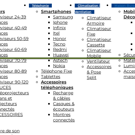
Téléphonie
Climatisation |
Maison-Bure
urs
Smartphones
Mobil
Ventilation
éviseur 24-39
Samsung
Déco
Climatiseur
uces
Iphone
Armoire
éviseur 40-49
Infinix
Climatiseur
uces
Itel
Fixe
éviseurs 50-59
Honor
Climatiseur
uces
Tecno
Cassette
éviseur 60-69
Redmi
Climatiseur
uces
Huawei
Sécur
Mobile
éviseur 70-79
Astech
Matel
Ventilateur
uces
Nokia
Lumi
Accessoires
éviseur 80-89
Téléphone Fixe
Acces
& Pose
uces
Tablettes
mais
Split
éviseur 90-120
Accessoires
UCES
téléphoniques
éoprojecteurs
Recharge
ans et
& câbles
jecteurs
Casques &
nectés
écouteurs
CESSOIRES
Montres
connectés
re de son