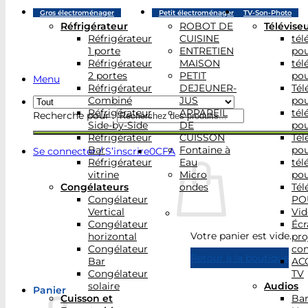
Gros électroménager
Petit électroménager
TV-Son-Photo
Réfrigérateur
ROBOT DE
Télévise
Réfrigérateur
CUISINE
tél
1 porte
ENTRETIEN
po
Réfrigérateur
MAISON
tél
2 portes
PETIT
po
Menu
Réfrigérateur
DEJEUNER-
Tél
Combiné
JUS
po
Réfrigérateur
APPAREIL
tél
Recherche pour :
Side-by-Side
DE
po
Réfrigérateur
CUISSON
Tél
Bar
Fontaine à
po
Se connecter / S’inscrire
0
CFA
Réfrigérateur
Eau
tél
vitrine
Micro
po
Congélateurs
ondes
Tél
Congélateur
PO
Vertical
Vid
Congélateur
Écr
Votre panier est vide.
horizontal
pro
Congélateur
con
Retour à la boutique
Bar
AC
Congélateur
TV
solaire
Audios
Panier
Cuisson et
Bar