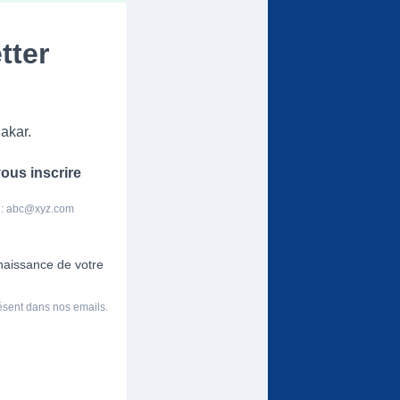
tter
akar.
ous inscrire
 :
abc@xyz.com
nnaissance de votre
résent dans nos emails.