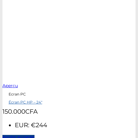
Aperçu
Ecran PC
Écran PC HP – 24″
150.000
CFA
EUR
:
€244
Ajouter au panier