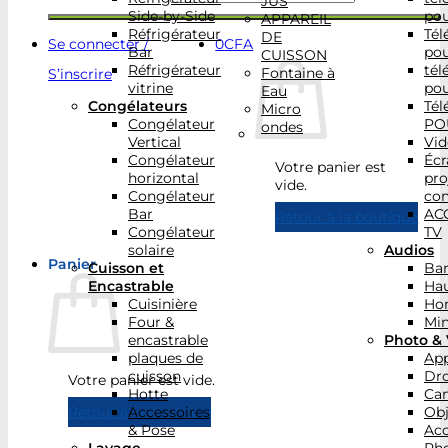
JUS
Side-by-Side
po
APPAREIL
Réfrigérateur
Tél
DE
Se connecter /
0
CFA
Bar
po
CUISSON
Réfrigérateur
tél
Fontaine à
S’inscrire
vitrine
po
Eau
Congélateurs
Tél
Micro
Congélateur
PO
ondes
Vertical
Vid
Congélateur
Écr
Votre panier est
horizontal
pro
vide.
Congélateur
con
Bar
AC
Retour à la boutique
Congélateur
TV
solaire
Audios
Panier
Cuisson et
Bar
Encastrable
Hau
Cuisinière
Ho
Four &
Min
encastrable
Photo & 
plaques de
App
cuisson
Dr
Votre panier est vide.
Hotte
Ca
Accessoires
Obj
Retour à la boutique
& Pose
Acc