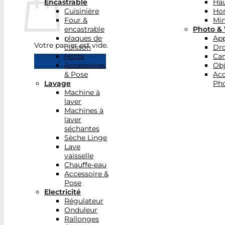
Encastrable
Hau
Cuisinière
Ho
Four &
Min
encastrable
Photo & 
plaques de
App
Votre panier est vide.
cuisson
Dr
Hotte
Ca
Retour à la boutique
Accessoires
Obj
& Pose
Acc
Lavage
Pho
Machine à
laver
Machines à
laver
séchantes
Sèche Linge
Lave
vaisselle
Chauffe-eau
Accessoire &
Pose
Electricité
Régulateur
Onduleur
Rallonges