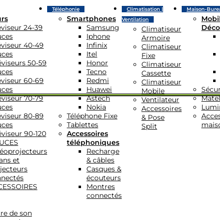
Téléphonie
Climatisation |
Maison-Bure
urs
Smartphones
Mobil
Ventilation
éviseur 24-39
Samsung
Déco
Climatiseur
uces
Iphone
Armoire
éviseur 40-49
Infinix
Climatiseur
uces
Itel
Fixe
éviseurs 50-59
Honor
Climatiseur
uces
Tecno
Cassette
éviseur 60-69
Redmi
Climatiseur
uces
Huawei
Sécur
Mobile
éviseur 70-79
Astech
Matel
Ventilateur
uces
Nokia
Lumi
Accessoires
éviseur 80-89
Téléphone Fixe
Acces
& Pose
uces
Tablettes
mais
Split
éviseur 90-120
Accessoires
UCES
téléphoniques
éoprojecteurs
Recharge
ans et
& câbles
jecteurs
Casques &
nectés
écouteurs
CESSOIRES
Montres
connectés
re de son