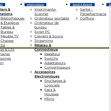
au
Informatique
Santé & Beauté
J
iers &
Imprimante-
Santé –
rations
Scanner
Parapharmacie
Bibliothèques
Ordinateur portable
Coiffure
& Étagères
Ordinateur de
Tables &
bureau
Bureau
Ecran PC
Meuble TV
Claviers & Souris
Chaises
Streaming
ité
Réseau &
as & Lits
Connectique
naires
Répéteur
soires
Switchs
on
Adaptateurs
Convertisseurs
Accessoires
Electroniques
Stockages &
Logiciels
Sacs &
Housses
Micro