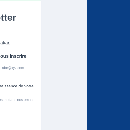
tter
akar.
ous inscrire
 :
abc@xyz.com
nnaissance de votre
résent dans nos emails.