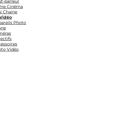
t-parleur
me Cinéma
i Chaine
Vidéo
areils Photo
one
méras
ectifs
essoires
to Vidéo