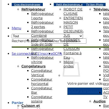
Gros électroménager
Petit électroménager
TV-Son-Photo
Réfrigérateur
ROBOT DE
Télévise
Réfrigérateur
CUISINE
tél
1 porte
ENTRETIEN
po
Réfrigérateur
MAISON
tél
2 portes
PETIT
po
Menu
Réfrigérateur
DEJEUNER-
Tél
Combiné
JUS
po
Réfrigérateur
APPAREIL
tél
Recherche pour :
Side-by-Side
DE
po
Réfrigérateur
CUISSON
Tél
Bar
Fontaine à
po
Se connecter / S’inscrire
0
CFA
Réfrigérateur
Eau
tél
vitrine
Micro
po
Congélateurs
ondes
Tél
Congélateur
PO
Vertical
Vid
Congélateur
Écr
Votre panier est vide.
horizontal
pro
Congélateur
con
Retour à la boutique
Bar
AC
Congélateur
TV
solaire
Audios
Panier
Cuisson et
Bar