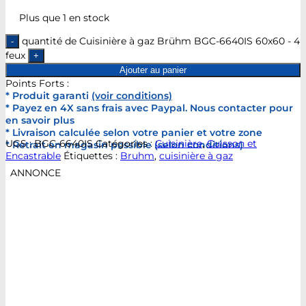
Plus que 1 en stock
quantité de Cuisinière à gaz Brühm BGC-6640IS 60x60 - 4
feux
Ajouter au panier
Points Forts :
* Produit garanti
(voir conditions)
* Payez en 4X sans frais avec Paypal. Nous contacter pour
en savoir plus
* Livraison calculée selon votre panier et votre zone
UGS :
BGC-6640IS
Catégories :
Cuisinière
,
Cuisson et
* Retrait en magasin possible (selon conditions)
Encastrable
Étiquettes :
Bruhm
,
cuisinière à gaz
ANNONCE