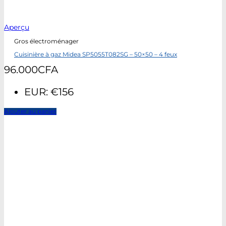
Aperçu
Gros électroménager
Cuisinière à gaz Midea SP5055T082SG – 50×50 – 4 feux
96.000
CFA
EUR
:
€156
Ajouter au panier