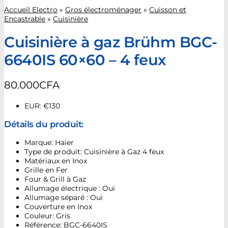
Accueil Electro
»
Gros électroménager
»
Cuisson et
Encastrable
»
Cuisinière
Cuisinière à gaz Brühm BGC-
6640IS 60×60 – 4 feux
80.000
CFA
EUR
:
€130
Détails du produit:
Marque: Haier
Type de produit: Cuisinière à Gaz 4 feux
Matériaux en Inox
Grille en Fer
Four & Grill à Gaz
Allumage électrique : Oui
Allumage séparé : Oui
Couverture en Inox
Couleur: Gris
Référence: BGC-6640IS