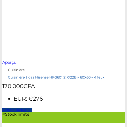
Aperçu
Cuisinière
Cuisinière à gaz Hisense HFG601(21X/22B)- 60X60 – 4 feux
170.000
CFA
EUR
:
€276
Ajouter au panier
#Stock limité