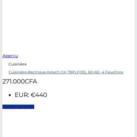
Aperçu
Cuisinière
Cuisinière électrique Astech CK-78PLFOEL 60×60- 4 Feux/Inox
271.000
CFA
EUR
:
€440
Ajouter au panier