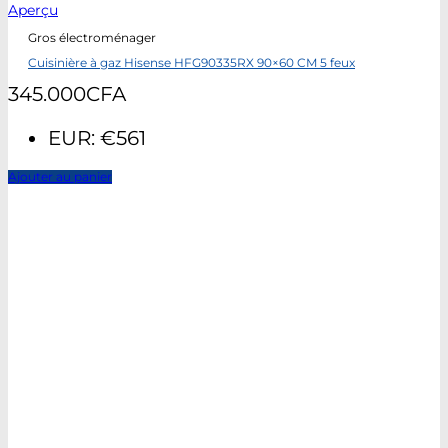
Aperçu
Gros électroménager
Cuisinière à gaz Hisense HFG90335RX 90×60 CM 5 feux
345.000
CFA
EUR
:
€561
Ajouter au panier