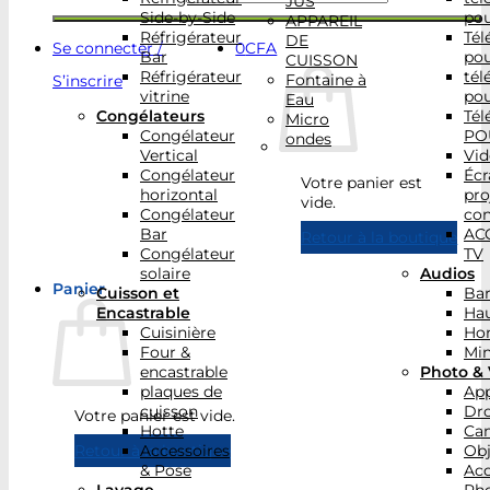
JUS
Side-by-Side
po
APPAREIL
Réfrigérateur
Tél
DE
Se connecter /
0
CFA
Bar
po
CUISSON
Réfrigérateur
tél
Fontaine à
S’inscrire
vitrine
po
Eau
Congélateurs
Tél
Micro
Congélateur
PO
ondes
Vertical
Vid
Congélateur
Écr
Votre panier est
horizontal
pro
vide.
Congélateur
con
Bar
AC
Retour à la boutique
Congélateur
TV
solaire
Audios
Panier
Cuisson et
Bar
Encastrable
Hau
Cuisinière
Ho
Four &
Min
encastrable
Photo & 
plaques de
App
cuisson
Dr
Votre panier est vide.
Hotte
Ca
Accessoires
Obj
Retour à la boutique
& Pose
Acc