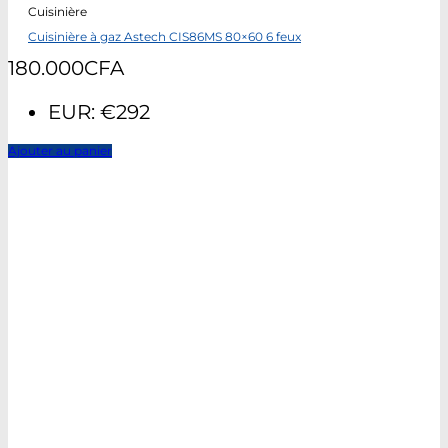
Cuisinière
Cuisinière à gaz Astech CIS86MS 80×60 6 feux
180.000
CFA
EUR
:
€292
Ajouter au panier