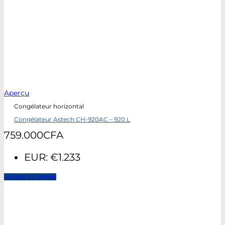
Aperçu
Congélateur horizontal
Congélateur Astech CH-920AC – 920 L
759.000
CFA
EUR
:
€1.233
Ajouter au panier