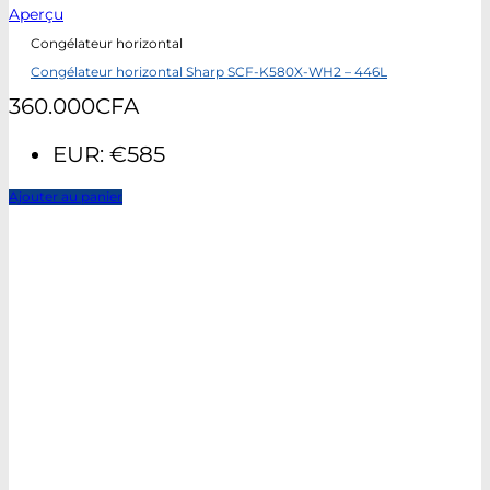
Aperçu
Congélateur horizontal
Congélateur horizontal Sharp SCF-K580X-WH2 – 446L
360.000
CFA
EUR
:
€585
Ajouter au panier