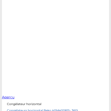
Aperçu
Congélateur horizontal
Congélateurs horizontal Beko HSM40081S- 360L