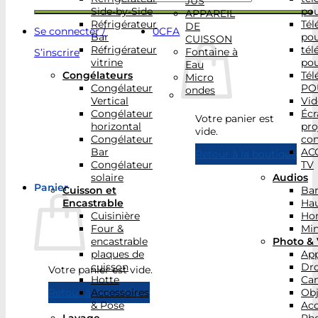
JUS
Side-by-Side
po
APPAREIL
Réfrigérateur
Tél
DE
Se connecter /
0
CFA
Bar
po
CUISSON
Réfrigérateur
tél
Fontaine à
S’inscrire
vitrine
po
Eau
Congélateurs
Tél
Micro
Congélateur
PO
ondes
Vertical
Vid
Congélateur
Écr
Votre panier est
horizontal
pro
vide.
Congélateur
con
Bar
AC
Retour à la boutique
Congélateur
TV
solaire
Audios
Panier
Cuisson et
Bar
Encastrable
Hau
Cuisinière
Ho
Four &
Min
encastrable
Photo & 
plaques de
App
cuisson
Dr
Votre panier est vide.
Hotte
Ca
Accessoires
Obj
Retour à la boutique
& Pose
Acc