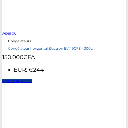
Aperçu
Congélateurs
Congélateur horizontal Elactron EL149CFS – 300L
150.000
CFA
EUR
:
€244
Ajouter au panier