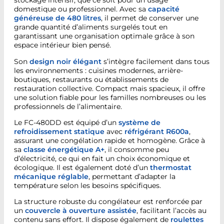
stockage intensif, que ce soit pour un usage
domestique ou professionnel. Avec sa
capacité
généreuse de 480 litres
, il permet de conserver une
grande quantité d’aliments surgelés tout en
garantissant une organisation optimale grâce à son
espace intérieur bien pensé.
Son
design noir élégant
s’intègre facilement dans tous
les environnements : cuisines modernes, arrière-
boutiques, restaurants ou établissements de
restauration collective. Compact mais spacieux, il offre
une solution fiable pour les familles nombreuses ou les
professionnels de l’alimentaire.
Le FC-480DD est équipé d’un
système de
refroidissement statique
avec
réfrigérant R600a
,
assurant une congélation rapide et homogène. Grâce à
sa
classe énergétique A+
, il consomme peu
d’électricité, ce qui en fait un choix économique et
écologique. Il est également doté d’un
thermostat
mécanique réglable
, permettant d’adapter la
température selon les besoins spécifiques.
La structure robuste du congélateur est renforcée par
un
couvercle à ouverture assistée
, facilitant l’accès au
contenu sans effort. Il dispose également de
roulettes