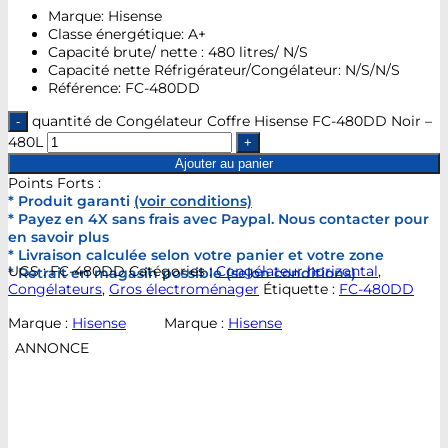
Marque: Hisense
Classe énergétique: A+
Capacité brute/ nette : 480 litres/ N/S
Capacité nette Réfrigérateur/Congélateur: N/S/N/S
Référence: FC-480DD
quantité de Congélateur Coffre Hisense FC-480DD Noir –
480L
Ajouter au panier
Points Forts :
* Produit garanti
(voir conditions)
* Payez en 4X sans frais avec Paypal. Nous contacter pour
en savoir plus
* Livraison calculée selon votre panier et votre zone
UGS :
FC-480DD
Catégories :
Congélateur horizontal
,
* Retrait en magasin possible (selon conditions)
Congélateurs
,
Gros électroménager
Étiquette :
FC-480DD
Marque :
Hisense
Marque :
Hisense
ANNONCE