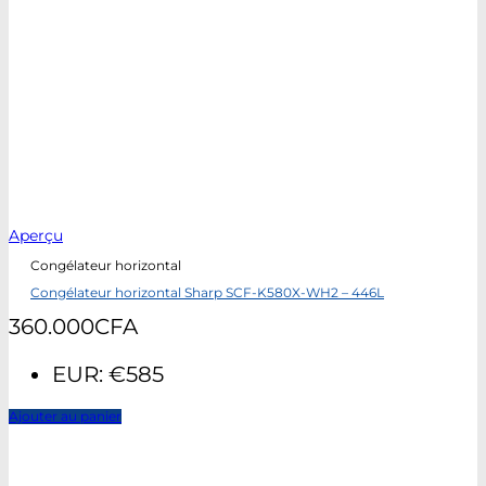
Aperçu
Congélateur horizontal
Congélateur horizontal Sharp SCF-K580X-WH2 – 446L
360.000
CFA
EUR
:
€585
Ajouter au panier