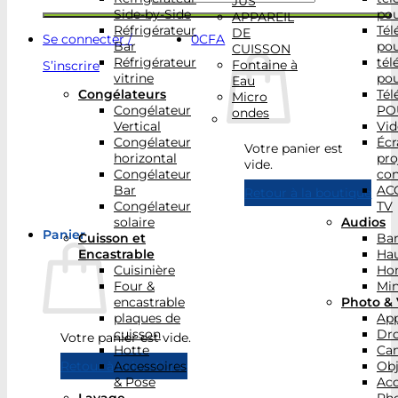
JUS
Side-by-Side
po
APPAREIL
Réfrigérateur
Tél
DE
Se connecter /
0
CFA
Bar
po
CUISSON
Réfrigérateur
tél
Fontaine à
S’inscrire
vitrine
po
Eau
Congélateurs
Tél
Micro
Congélateur
PO
ondes
Vertical
Vid
Congélateur
Écr
Votre panier est
horizontal
pro
vide.
Congélateur
con
Bar
AC
Retour à la boutique
Congélateur
TV
solaire
Audios
Panier
Cuisson et
Bar
Encastrable
Hau
Cuisinière
Ho
Four &
Min
encastrable
Photo & 
plaques de
App
cuisson
Dr
Votre panier est vide.
Hotte
Ca
Accessoires
Obj
Retour à la boutique
& Pose
Acc