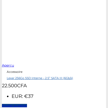
Aperçu
Accessoire
Lexar 256Go SSD Interne – 2.5” SATA III (6Gb/s)
22.500
CFA
EUR
:
€37
Ajouter au panier