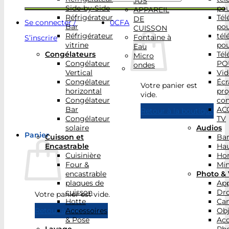
JUS
Side-by-Side
po
APPAREIL
Réfrigérateur
Tél
DE
Se connecter /
0
CFA
Bar
po
CUISSON
Réfrigérateur
tél
Fontaine à
S’inscrire
vitrine
po
Eau
Congélateurs
Tél
Micro
Congélateur
PO
ondes
Vertical
Vid
Congélateur
Écr
Votre panier est
horizontal
pro
vide.
Congélateur
con
Bar
AC
Retour à la boutique
Congélateur
TV
solaire
Audios
Panier
Cuisson et
Bar
Encastrable
Hau
Cuisinière
Ho
Four &
Min
encastrable
Photo & 
plaques de
App
cuisson
Dr
Votre panier est vide.
Hotte
Ca
Accessoires
Obj
Retour à la boutique
& Pose
Acc