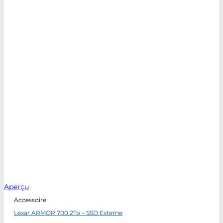
Aperçu
Accessoire
Lexar ARMOR 700 2To – SSD Externe