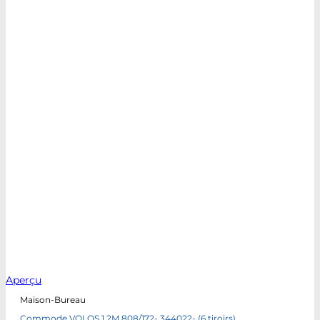
Aperçu
Maison-Bureau
Commode VOLOS 1.2M 808/172- 344022- (6 tiroirs)