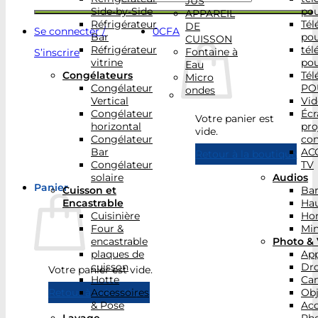
JUS
Side-by-Side
po
APPAREIL
Réfrigérateur
Tél
DE
Se connecter /
0
CFA
Bar
po
CUISSON
Réfrigérateur
tél
Fontaine à
S’inscrire
vitrine
po
Eau
Congélateurs
Tél
Micro
Congélateur
PO
ondes
Vertical
Vid
Congélateur
Écr
Votre panier est
horizontal
pro
vide.
Congélateur
con
Bar
AC
Retour à la boutique
Congélateur
TV
solaire
Audios
Panier
Cuisson et
Bar
Encastrable
Hau
Cuisinière
Ho
Four &
Min
encastrable
Photo & 
plaques de
App
cuisson
Dr
Votre panier est vide.
Hotte
Ca
Accessoires
Obj
Retour à la boutique
& Pose
Acc