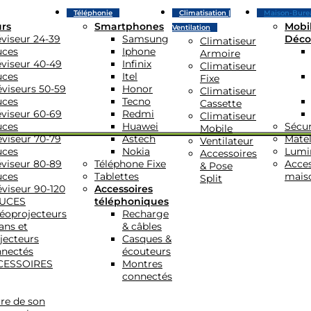
Téléphonie
Climatisation |
Maison-Bure
urs
Smartphones
Mobil
Ventilation
éviseur 24-39
Samsung
Déco
Climatiseur
uces
Iphone
Armoire
éviseur 40-49
Infinix
Climatiseur
uces
Itel
Fixe
éviseurs 50-59
Honor
Climatiseur
uces
Tecno
Cassette
éviseur 60-69
Redmi
Climatiseur
uces
Huawei
Sécur
Mobile
éviseur 70-79
Astech
Matel
Ventilateur
uces
Nokia
Lumi
Accessoires
éviseur 80-89
Téléphone Fixe
Acces
& Pose
uces
Tablettes
mais
Split
éviseur 90-120
Accessoires
UCES
téléphoniques
éoprojecteurs
Recharge
ans et
& câbles
jecteurs
Casques &
nectés
écouteurs
CESSOIRES
Montres
connectés
re de son