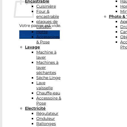
Encastrable
Hau
Cuisinière
Ho
Four &
Min
encastrable
Photo & 
plaques de
App
Votre panier est vide.
cuisson
Dr
Hotte
Ca
Retour à la boutique
Accessoires
Obj
& Pose
Acc
Lavage
Pho
Machine à
laver
Machines à
laver
séchantes
Sèche Linge
Lave
vaisselle
Chauffe-eau
Accessoire &
Pose
Electricité
Régulateur
Onduleur
Rallonges