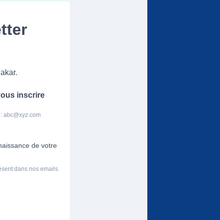
tter
akar.
ous inscrire
 :
abc@xyz.com
nnaissance de votre
résent dans nos emails.