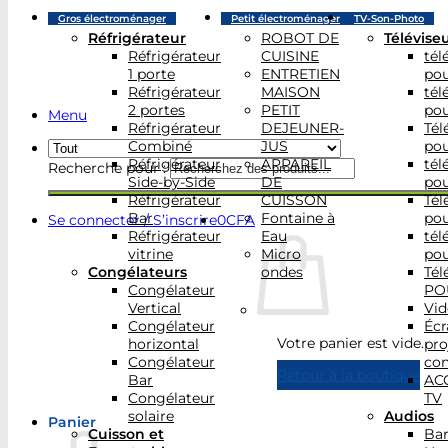
Gros électroménager
Petit électroménager
TV-Son-Photo
Réfrigérateur
ROBOT DE
Télévise
Réfrigérateur
CUISINE
tél
1 porte
ENTRETIEN
po
Réfrigérateur
MAISON
tél
2 portes
PETIT
po
Menu
Réfrigérateur
DEJEUNER-
Tél
Combiné
JUS
po
Réfrigérateur
APPAREIL
tél
Recherche pour :
Side-by-Side
DE
po
Réfrigérateur
CUISSON
Tél
Bar
Fontaine à
po
Se connecter / S’inscrire
0
CFA
Réfrigérateur
Eau
tél
vitrine
Micro
po
Congélateurs
ondes
Tél
Congélateur
PO
Vertical
Vid
Congélateur
Écr
Votre panier est vide.
horizontal
pro
Congélateur
con
Retour à la boutique
Bar
AC
Congélateur
TV
solaire
Audios
Panier
Cuisson et
Bar