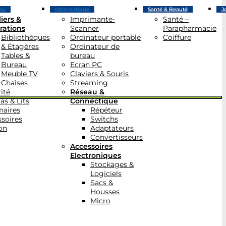
au
Informatique
Santé & Beauté
J
iers &
Imprimante-
Santé –
rations
Scanner
Parapharmacie
Bibliothèques
Ordinateur portable
Coiffure
& Étagères
Ordinateur de
Tables &
bureau
Bureau
Ecran PC
Meuble TV
Claviers & Souris
Chaises
Streaming
ité
Réseau &
as & Lits
Connectique
naires
Répéteur
soires
Switchs
on
Adaptateurs
Convertisseurs
Accessoires
Electroniques
Stockages &
Logiciels
Sacs &
Housses
Micro