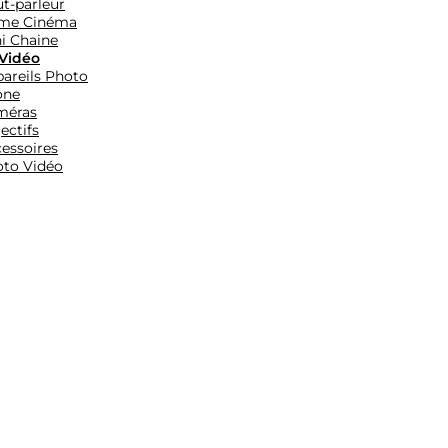
t-parleur
me Cinéma
i Chaine
Vidéo
areils Photo
one
méras
ectifs
essoires
to Vidéo