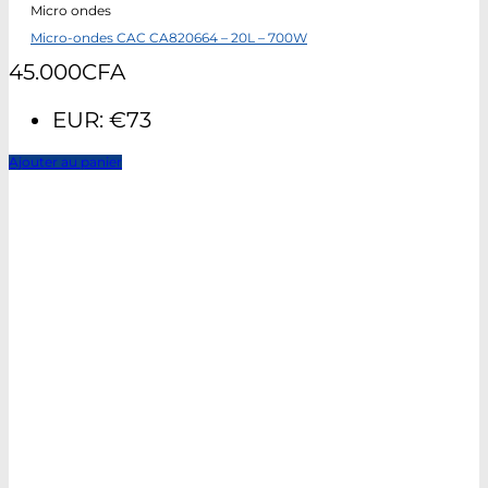
Micro ondes
Micro-ondes CAC CA820664 – 20L – 700W
45.000
CFA
EUR
:
€73
Ajouter au panier