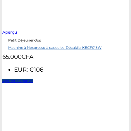
Aperçu
Petit Déjeuner-Jus
Machine à Nexpresso à capsules-Décakila-KECF013W
65.000
CFA
EUR
:
€106
Ajouter au panier