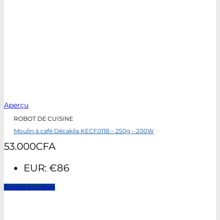
Aperçu
ROBOT DE CUISINE
Moulin à café Décakila KECF011B – 250g – 200W
53.000
CFA
EUR
:
€86
Ajouter au panier