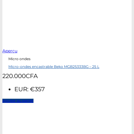
Aperçu
Micro ondes
Micro-ondes encastrable Beko MGB25333BG – 25 L
220.000
CFA
EUR
:
€357
Ajouter au panier