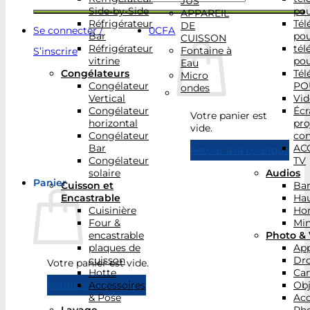
JUS
Side-by-Side
po
APPAREIL
Réfrigérateur
Tél
DE
Se connecter /
0
CFA
Bar
po
CUISSON
Réfrigérateur
tél
Fontaine à
S’inscrire
vitrine
po
Eau
Congélateurs
Tél
Micro
Congélateur
PO
ondes
Vertical
Vid
Congélateur
Écr
Votre panier est
horizontal
pro
vide.
Congélateur
con
Bar
AC
Retour à la boutique
Congélateur
TV
solaire
Audios
Panier
Cuisson et
Bar
Encastrable
Hau
Cuisinière
Ho
Four &
Min
encastrable
Photo & 
plaques de
App
cuisson
Dr
Votre panier est vide.
Hotte
Ca
Accessoires
Obj
Retour à la boutique
& Pose
Acc