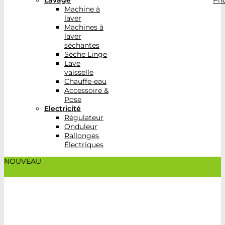
Lavage
Pho
Machine à
laver
Machines à
laver
séchantes
Sèche Linge
Lave
vaisselle
Chauffe-eau
Accessoire &
Pose
Electricité
Régulateur
Onduleur
Rallonges
Électriques
NOUVEAU