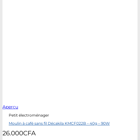
Aperçu
Petit électroménager
Moulin à café sans fil Décakila KMCF022B – 40g – 90W
26.000
CFA