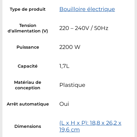
Bouilloire électrique
Type de produit
Tension
220 – 240V / 50Hz
d'alimentation (V)
2200 W
Puissance
1,7L
Capacité
Matériau de
Plastique
conception
Oui
Arrêt automatique
(L x H x P): 18,8 x 26,2 x
Dimensions
19,6 cm