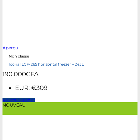
Aperçu
Non classé
Icona ILCF-265 horizontal freezer – 245L
190.000
CFA
EUR
:
€309
Ajouter au panier
NOUVEAU