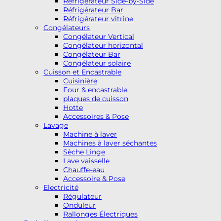
Réfrigérateur Side-by-Side
Réfrigérateur Bar
Réfrigérateur vitrine
Congélateurs
Congélateur Vertical
Congélateur horizontal
Congélateur Bar
Congélateur solaire
Cuisson et Encastrable
Cuisinière
Four & encastrable
plaques de cuisson
Hotte
Accessoires & Pose
Lavage
Machine à laver
Machines à laver séchantes
Sèche Linge
Lave vaisselle
Chauffe-eau
Accessoire & Pose
Electricité
Régulateur
Onduleur
Rallonges Électriques