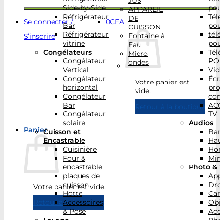
JUS
Side-by-Side
po
APPAREIL
Réfrigérateur
Tél
DE
Se connecter /
0
CFA
Bar
po
CUISSON
Réfrigérateur
tél
Fontaine à
S’inscrire
vitrine
po
Eau
Congélateurs
Tél
Micro
Congélateur
PO
ondes
Vertical
Vid
Congélateur
Écr
Votre panier est
horizontal
pro
vide.
Congélateur
con
Bar
AC
Retour à la boutique
Congélateur
TV
solaire
Audios
Panier
Cuisson et
Bar
Encastrable
Hau
Cuisinière
Ho
Four &
Min
encastrable
Photo & 
plaques de
App
cuisson
Dr
Votre panier est vide.
Hotte
Ca
Accessoires
Obj
Retour à la boutique
& Pose
Acc