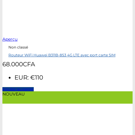
Aperçu
Non classé
Routeur WiFi Huawei B311B-853 4G LTE avec port carte SIM
68.000
CFA
EUR
:
€110
Ajouter au panier
NOUVEAU