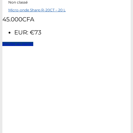
Non classé
Micro-onde Sharp R-20CT – 20 L
45.000
CFA
EUR
:
€73
Ajouter au panier