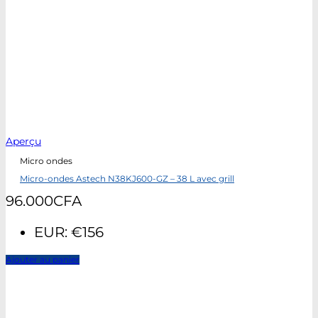
Aperçu
Micro ondes
Micro-ondes Astech N38KJ600-GZ – 38 L avec grill
96.000
CFA
EUR
:
€156
Ajouter au panier