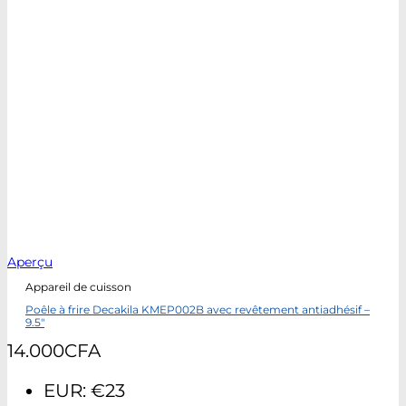
Aperçu
Appareil de cuisson
Poêle à frire Decakila KMEP002B avec revêtement antiadhésif –
9.5″
14.000
CFA
EUR
:
€23