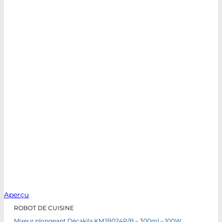
Aperçu
ROBOT DE CUISINE
Mixeur plongeant Décakila KMJB024R/B – 300ml – 100W