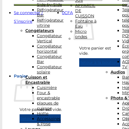
JUS
Side-by-Side
po
APPAREIL
Réfrigérateur
Tél
DE
Se connecter /
0
CFA
Bar
po
CUISSON
Réfrigérateur
tél
Fontaine à
S’inscrire
vitrine
po
Eau
Congélateurs
Tél
Micro
Congélateur
PO
ondes
Vertical
Vid
Congélateur
Écr
Votre panier est
horizontal
pro
vide.
Congélateur
con
Bar
AC
Retour à la boutique
Congélateur
TV
solaire
Audios
Panier
Cuisson et
Bar
Encastrable
Hau
Cuisinière
Ho
Four &
Min
encastrable
Photo & 
plaques de
App
cuisson
Dr
Votre panier est vide.
Hotte
Ca
Accessoires
Obj
Retour à la boutique
& Pose
Acc