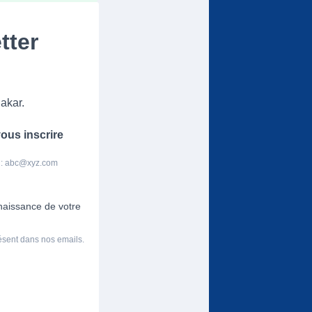
tter
akar.
ous inscrire
 :
abc@xyz.com
nnaissance de votre
résent dans nos emails.