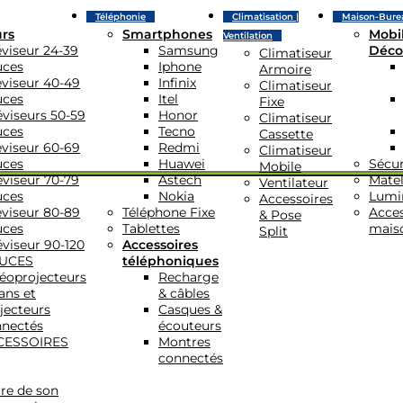
Téléphonie
Climatisation |
Maison-Bure
urs
Smartphones
Mobil
Ventilation
éviseur 24-39
Samsung
Déco
Climatiseur
uces
Iphone
Armoire
éviseur 40-49
Infinix
Climatiseur
uces
Itel
Fixe
éviseurs 50-59
Honor
Climatiseur
uces
Tecno
Cassette
éviseur 60-69
Redmi
Climatiseur
uces
Huawei
Sécur
Mobile
éviseur 70-79
Astech
Matel
Ventilateur
uces
Nokia
Lumi
Accessoires
éviseur 80-89
Téléphone Fixe
Acces
& Pose
uces
Tablettes
mais
Split
éviseur 90-120
Accessoires
UCES
téléphoniques
éoprojecteurs
Recharge
ans et
& câbles
jecteurs
Casques &
nectés
écouteurs
CESSOIRES
Montres
connectés
re de son