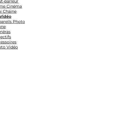
t-parleur
me Cinéma
i Chaine
Vidéo
areils Photo
one
méras
ectifs
essoires
to Vidéo