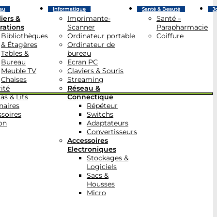
au
Informatique
Santé & Beauté
J
iers &
Imprimante-
Santé –
rations
Scanner
Parapharmacie
Bibliothèques
Ordinateur portable
Coiffure
& Étagères
Ordinateur de
Tables &
bureau
Bureau
Ecran PC
Meuble TV
Claviers & Souris
Chaises
Streaming
ité
Réseau &
as & Lits
Connectique
naires
Répéteur
soires
Switchs
on
Adaptateurs
Convertisseurs
Accessoires
Electroniques
Stockages &
Logiciels
Sacs &
Housses
Micro