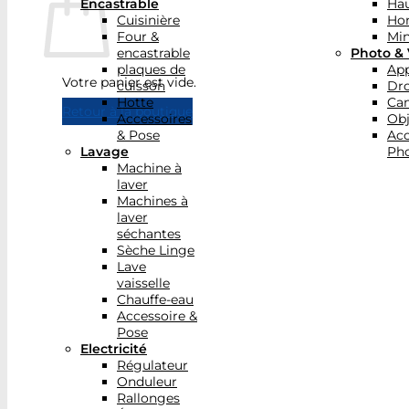
Encastrable
Hau
Cuisinière
Ho
Four &
Min
encastrable
Photo & 
plaques de
App
Votre panier est vide.
cuisson
Dr
Hotte
Ca
Retour à la boutique
Accessoires
Obj
& Pose
Acc
Lavage
Pho
Machine à
laver
Machines à
laver
séchantes
Sèche Linge
Lave
vaisselle
Chauffe-eau
Accessoire &
Pose
Electricité
Régulateur
Onduleur
Rallonges