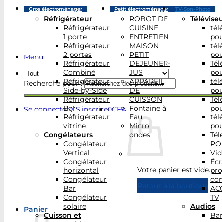
Gros électroménager
Petit électroménager
TV-Son-Photo
Réfrigérateur
ROBOT DE
Télévise
Réfrigérateur
CUISINE
tél
1 porte
ENTRETIEN
po
Réfrigérateur
MAISON
tél
2 portes
PETIT
po
Menu
Réfrigérateur
DEJEUNER-
Tél
Combiné
JUS
po
Réfrigérateur
APPAREIL
tél
Recherche pour :
Side-by-Side
DE
po
Réfrigérateur
CUISSON
Tél
Bar
Fontaine à
po
Se connecter / S’inscrire
0
CFA
Réfrigérateur
Eau
tél
vitrine
Micro
po
Congélateurs
ondes
Tél
Congélateur
PO
Vertical
Vid
Congélateur
Écr
Votre panier est vide.
horizontal
pro
Congélateur
con
Retour à la boutique
Bar
AC
Congélateur
TV
solaire
Audios
Panier
Cuisson et
Bar