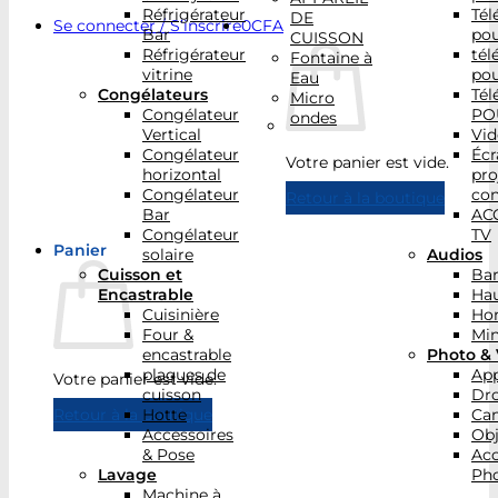
Réfrigérateur
Tél
DE
Se connecter / S’inscrire
0
CFA
Bar
po
CUISSON
Réfrigérateur
tél
Fontaine à
vitrine
po
Eau
Congélateurs
Tél
Micro
Congélateur
PO
ondes
Vertical
Vid
Congélateur
Écr
Votre panier est vide.
horizontal
pro
Congélateur
con
Retour à la boutique
Bar
AC
Congélateur
TV
Panier
solaire
Audios
Cuisson et
Bar
Encastrable
Hau
Cuisinière
Ho
Four &
Min
encastrable
Photo & 
plaques de
App
Votre panier est vide.
cuisson
Dr
Hotte
Ca
Retour à la boutique
Accessoires
Obj
& Pose
Acc
Lavage
Pho
Machine à