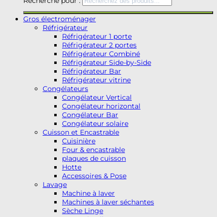
Recherche pour :
Gros électroménager
Réfrigérateur
Réfrigérateur 1 porte
Réfrigérateur 2 portes
Réfrigérateur Combiné
Réfrigérateur Side-by-Side
Réfrigérateur Bar
Réfrigérateur vitrine
Congélateurs
Congélateur Vertical
Congélateur horizontal
Congélateur Bar
Congélateur solaire
Cuisson et Encastrable
Cuisinière
Four & encastrable
plaques de cuisson
Hotte
Accessoires & Pose
Lavage
Machine à laver
Machines à laver séchantes
Sèche Linge