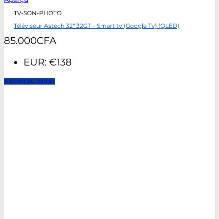
TV-SON-PHOTO
Téléviseur Astech 32″ 32GT – Smart tv (Google Tv) (QLED)
85.000
CFA
EUR
:
€138
Ajouter au panier