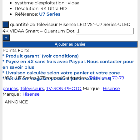
système d’exploitation : vidaa
Résolution: 4K Ultra HD
Référence:
U7 Series
quantité de Téléviseur Hisense LED 75″–U7 Series-ULED
4K VIDAA Smart – Quantum Dot
Ajouter au panier
Points Forts :
* Produit garanti
(voir conditions)
* Payez en 4X sans frais avec Paypal. Nous contacter pour
en savoir plus
* Livraison calculée selon votre panier et votre zone
UGS :
U7 Series-1 75pouces
Catégories :
Téléviseur 70-79
* Retrait en magasin possible (selon conditions)
pouces
,
Téléviseurs
,
TV-SON-PHOTO
Marque :
Hisense
Marque :
Hisense
ANNONCE