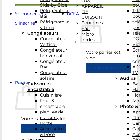
JUS
Side-by-Side
po
APPAREIL
Réfrigérateur
Tél
DE
Se connecter /
0
CFA
Bar
po
CUISSON
Réfrigérateur
tél
Fontaine à
S’inscrire
vitrine
po
Eau
Congélateurs
Tél
Micro
Congélateur
PO
ondes
Vertical
Vid
Congélateur
Écr
Votre panier est
horizontal
pro
vide.
Congélateur
con
Bar
AC
Retour à la boutique
Congélateur
TV
solaire
Audios
Panier
Cuisson et
Bar
Encastrable
Hau
Cuisinière
Ho
Four &
Min
encastrable
Photo & 
plaques de
App
cuisson
Dr
Votre panier est vide.
Hotte
Ca
Accessoires
Obj
Retour à la boutique
& Pose
Acc