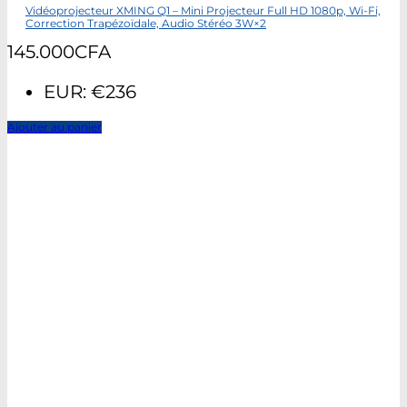
Vidéoprojecteur XMING Q1 – Mini Projecteur Full HD 1080p, Wi-Fi,
Correction Trapézoïdale, Audio Stéréo 3W×2
145.000
CFA
EUR
:
€236
Ajouter au panier