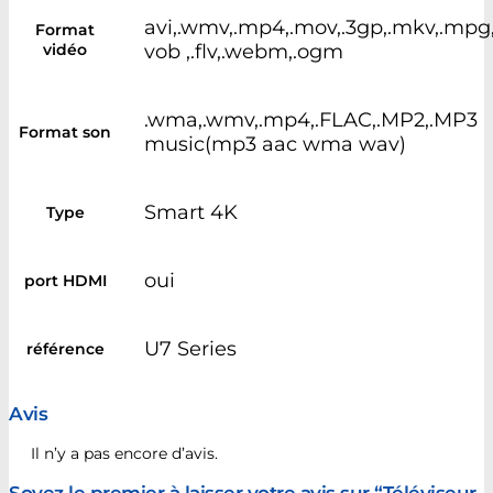
avi,.wmv,.mp4,.mov,.3gp,.mkv,.mpg
Format
vidéo
vob ,.flv,.webm,.ogm
.wma,.wmv,.mp4,.FLAC,.MP2,.MP3
Format son
music(mp3 aac wma wav)
Smart 4K
Type
oui
port HDMI
U7 Series
référence
Avis
Il n’y a pas encore d’avis.